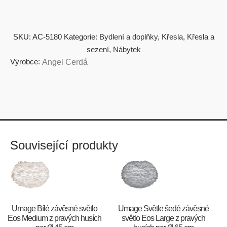
SKU:
AC-5180
Kategorie:
Bydlení a doplňky
,
Křesla
,
Křesla a
sezení
,
Nábytek
Výrobce:
Angel Cerdá
Související produkty
Umage Bílé závěsné světlo
Umage Světle šedé závěsné
Eos Medium z pravých husích
světlo Eos Large z pravých