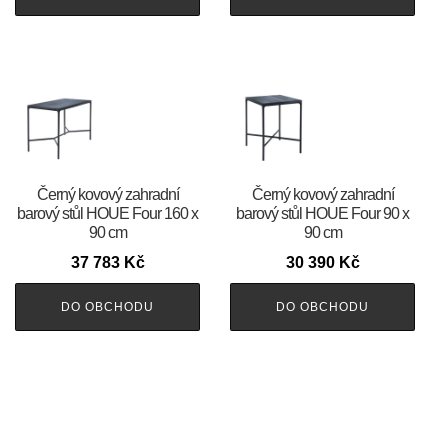
Černý kovový zahradní
Černý kovový zahradní
barový stůl HOUE Four 160 x
barový stůl HOUE Four 90 x
90 cm
90 cm
37 783
Kč
30 390
Kč
DO OBCHODU
DO OBCHODU