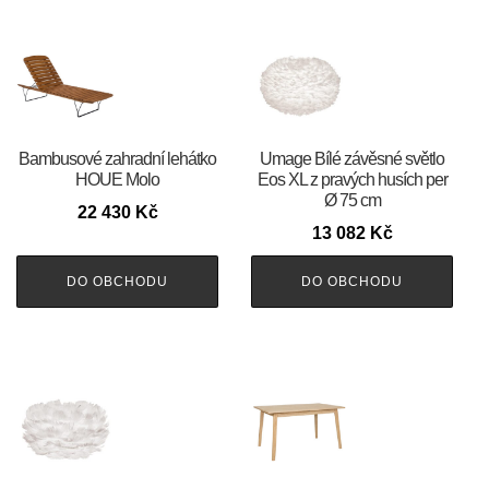
Bambusové zahradní lehátko
Umage Bílé závěsné světlo
HOUE Molo
Eos XL z pravých husích per
Ø 75 cm
22 430
Kč
13 082
Kč
DO OBCHODU
DO OBCHODU