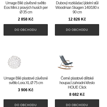
Umage Bílé závěsné světlo
Dubový rozkládací jídelní stůl
Eos Mini z pravých husích per
Woodman Skagen 140/180 x
Ø 35 cm
90 cm
2 858
Kč
12 826
Kč
DO OBCHODU
DO OBCHODU
Umage Bílé plastové závěsné
Černé plastové dětské
světlo Lora XL Ø 75 cm
houpací zahradní křeslo
HOUE Click
3 906
Kč
8 682
Kč
DO OBCHODU
DO OBCHODU