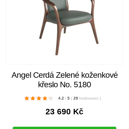
Angel Cerdá Zelené koženkové
křeslo No. 5180
4.2
/
5
(
29
hodnocení
)
23 690
Kč