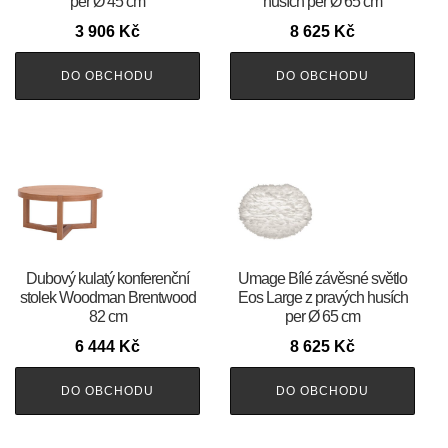
per Ø 45 cm
husích per Ø 65 cm
3 906
Kč
8 625
Kč
DO OBCHODU
DO OBCHODU
Dubový kulatý konferenční
Umage Bílé závěsné světlo
stolek Woodman Brentwood
Eos Large z pravých husích
82 cm
per Ø 65 cm
6 444
Kč
8 625
Kč
DO OBCHODU
DO OBCHODU