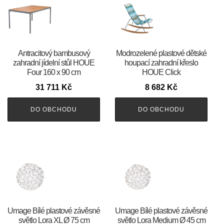
Antracitový bambusový
Modrozelené plastové dětské
zahradní jídelní stůl HOUE
houpací zahradní křeslo
Four 160 x 90 cm
HOUE Click
31 711
Kč
8 682
Kč
DO OBCHODU
DO OBCHODU
Umage Bílé plastové závěsné
Umage Bílé plastové závěsné
světlo Lora XL Ø 75 cm
světlo Lora Medium Ø 45 cm