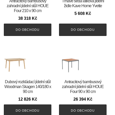
Antracitový bambusový
Tmavě šedá látková jídelní
zahradní jídelní stůl HOUE
židle Kave Home Yvette
Four 210 x 90 cm
5 608
Kč
38 318
Kč
DO OBCHODU
DO OBCHODU
Dubový rozkládací jídelní stůl
Antracitový bambusový
Woodman Skagen 140/180 x
zahradní jídelní stůl HOUE
90 cm
Four 90 x 90 cm
12 826
Kč
26 394
Kč
DO OBCHODU
DO OBCHODU