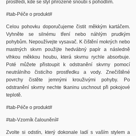
prostředí, kde se styl přirozeně snoubí s pohodlím.
#tab-Péče o produkt#
Celou pohovku doporučujeme čistit měkkým kartáčem.
Vyhněte se silnému tření nebo náhlým prudkým
pohybům. Nepoužívejte vysavač. K čištění mokrých nebo
mastných skvrn použijte hedvábný papír a následně
vlhkou měkkou houbu, která skvrnu rychle absorbuje.
Poté můžete přistoupit k odstranění skvrny pomocí
neutrálního čisticího prostředku a vody. Znečištěné
povrchy čistěte jemnými krouživými pohyby. Po
odstranění skvrny nechte tkaninu uschnout při pokojové
teplotě.
#tab-Péče o produkt#
#tab-Vzorník čalounění#
Zvolte si odstín, který dokonale ladí s vaším stylem a