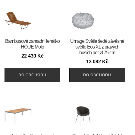
Bambusové zahradní lehátko
Umage Světle šedé závěsné
HOUE Molo
světlo Eos XL z pravých
husích per Ø 75 cm
22 430
Kč
13 082
Kč
DO OBCHODU
DO OBCHODU