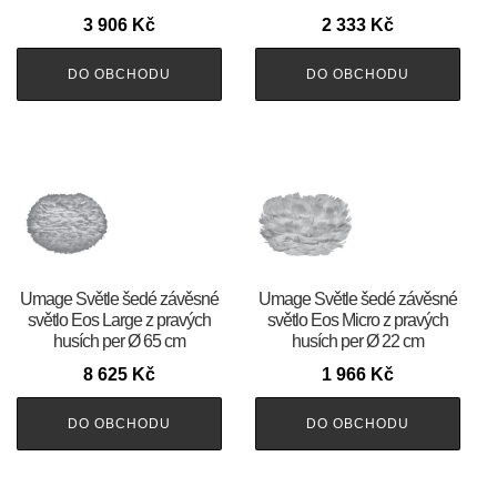
3 906
Kč
2 333
Kč
DO OBCHODU
DO OBCHODU
Umage Světle šedé závěsné
Umage Světle šedé závěsné
světlo Eos Large z pravých
světlo Eos Micro z pravých
husích per Ø 65 cm
husích per Ø 22 cm
8 625
Kč
1 966
Kč
DO OBCHODU
DO OBCHODU