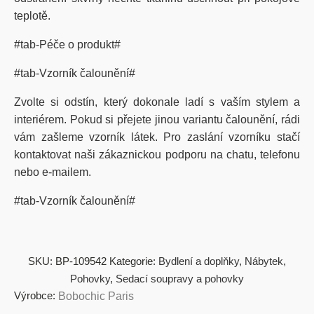
teplotě.
#tab-Péče o produkt#
#tab-Vzorník čalounění#
Zvolte si odstín, který dokonale ladí s vaším stylem a
interiérem. Pokud si přejete jinou variantu čalounění, rádi
vám zašleme vzorník látek. Pro zaslání vzorníku stačí
kontaktovat naši zákaznickou podporu na chatu, telefonu
nebo e-mailem.
#tab-Vzorník čalounění#
SKU:
BP-109542
Kategorie:
Bydlení a doplňky
,
Nábytek
,
Pohovky
,
Sedací soupravy a pohovky
Výrobce:
Bobochic Paris