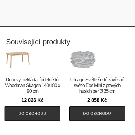
Související produkty
Dubový rozkládací jídelní stůl
Umage Světle šedé závěsné
Woodman Skagen 140/180 x
světlo Eos Mini z pravých
90 cm
husích per Ø 35 cm
12 826
Kč
2 858
Kč
DO OBCHODU
DO OBCHODU