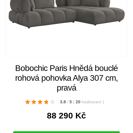
Bobochic Paris Hnědá bouclé
rohová pohovka Alya 307 cm,
pravá
3.8
/
5
(
20
hodnocení
)
88 290
Kč