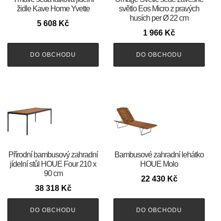
židle Kave Home Yvette
světlo Eos Micro z pravých
husích per Ø 22 cm
5 608
Kč
1 966
Kč
DO OBCHODU
DO OBCHODU
Přírodní bambusový zahradní
Bambusové zahradní lehátko
jídelní stůl HOUE Four 210 x
HOUE Molo
90 cm
22 430
Kč
38 318
Kč
DO OBCHODU
DO OBCHODU