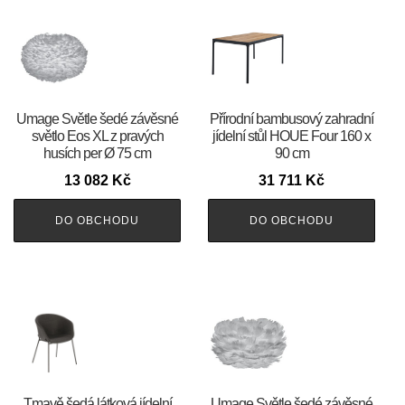
Umage Světle šedé závěsné
Přírodní bambusový zahradní
světlo Eos XL z pravých
jídelní stůl HOUE Four 160 x
husích per Ø 75 cm
90 cm
13 082
Kč
31 711
Kč
DO OBCHODU
DO OBCHODU
Tmavě šedá látková jídelní
Umage Světle šedé závěsné