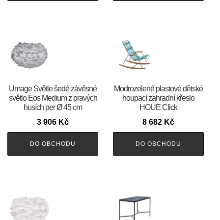
Umage Světle šedé závěsné
Modrozelené plastové dětské
světlo Eos Medium z pravých
houpací zahradní křeslo
husích per Ø 45 cm
HOUE Click
3 906
Kč
8 682
Kč
DO OBCHODU
DO OBCHODU