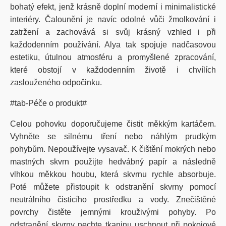
bohatý efekt, jenž krásně doplní moderní i minimalistické
interiéry. Čalounění je navíc odolné vůči žmolkování i
zatržení a zachovává si svůj krásný vzhled i při
každodenním používání. Alya tak spojuje nadčasovou
estetiku, útulnou atmosféru a promyšlené zpracování,
které obstojí v každodenním životě i chvílích
zaslouženého odpočinku.
#tab-Péče o produkt#
Celou pohovku doporučujeme čistit měkkým kartáčem.
Vyhněte se silnému tření nebo náhlým prudkým
pohybům. Nepoužívejte vysavač. K čištění mokrých nebo
mastných skvrn použijte hedvábný papír a následně
vlhkou měkkou houbu, která skvrnu rychle absorbuje.
Poté můžete přistoupit k odstranění skvrny pomocí
neutrálního čisticího prostředku a vody. Znečištěné
povrchy čistěte jemnými krouživými pohyby. Po
odstranění skvrny nechte tkaninu uschnout při pokojové