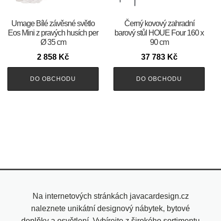
Umage Bílé závěsné světlo
Černý kovový zahradní
Eos Mini z pravých husích per
barový stůl HOUE Four 160 x
Ø 35 cm
90 cm
2 858
Kč
37 783
Kč
DO OBCHODU
DO OBCHODU
Na internetových stránkách javacardesign.cz
naleznete unikátní designový nábytek, bytové
doplňky a osvětlení. Vybírejte z širokého sortimentu