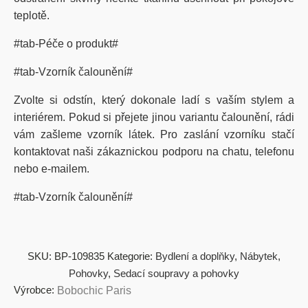
teplotě.
#tab-Péče o produkt#
#tab-Vzorník čalounění#
Zvolte si odstín, který dokonale ladí s vaším stylem a
interiérem. Pokud si přejete jinou variantu čalounění, rádi
vám zašleme vzorník látek. Pro zaslání vzorníku stačí
kontaktovat naši zákaznickou podporu na chatu, telefonu
nebo e-mailem.
#tab-Vzorník čalounění#
SKU:
BP-109835
Kategorie:
Bydlení a doplňky
,
Nábytek
,
Pohovky
,
Sedací soupravy a pohovky
Výrobce:
Bobochic Paris