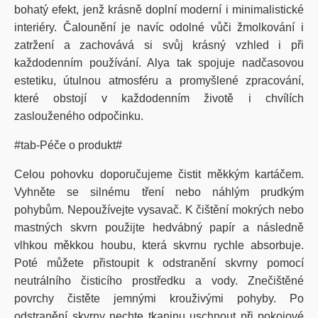
bohatý efekt, jenž krásně doplní moderní i minimalistické
interiéry. Čalounění je navíc odolné vůči žmolkování i
zatržení a zachovává si svůj krásný vzhled i při
každodenním používání. Alya tak spojuje nadčasovou
estetiku, útulnou atmosféru a promyšlené zpracování,
které obstojí v každodenním životě i chvílích
zaslouženého odpočinku.
#tab-Péče o produkt#
Celou pohovku doporučujeme čistit měkkým kartáčem.
Vyhněte se silnému tření nebo náhlým prudkým
pohybům. Nepoužívejte vysavač. K čištění mokrých nebo
mastných skvrn použijte hedvábný papír a následně
vlhkou měkkou houbu, která skvrnu rychle absorbuje.
Poté můžete přistoupit k odstranění skvrny pomocí
neutrálního čisticího prostředku a vody. Znečištěné
povrchy čistěte jemnými krouživými pohyby. Po
odstranění skvrny nechte tkaninu uschnout při pokojové