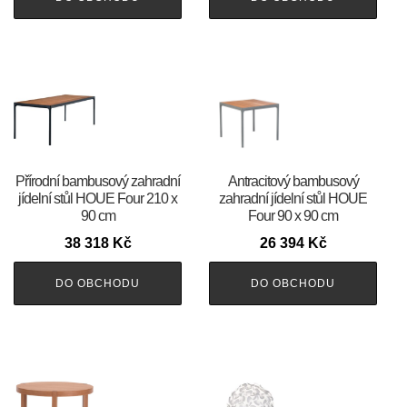
Přírodní bambusový zahradní
Antracitový bambusový
jídelní stůl HOUE Four 210 x
zahradní jídelní stůl HOUE
90 cm
Four 90 x 90 cm
38 318
Kč
26 394
Kč
DO OBCHODU
DO OBCHODU