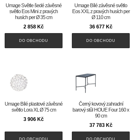
Umage Světle šedé závěsné
Umage Bílé závěsné světlo
světlo Eos Mini z pravých
Eos XXL z pravých husích per
husích per Ø 35 cm
Ø 110 cm
2 858
Kč
36 677
Kč
DO OBCHODU
DO OBCHODU
Umage Bílé plastové závěsné
Černý kovový zahradní
světlo Lora XL Ø 75 cm
barový stůl HOUE Four 160 x
90 cm
3 906
Kč
37 783
Kč
DO OBCHODU
DO OBCHODU