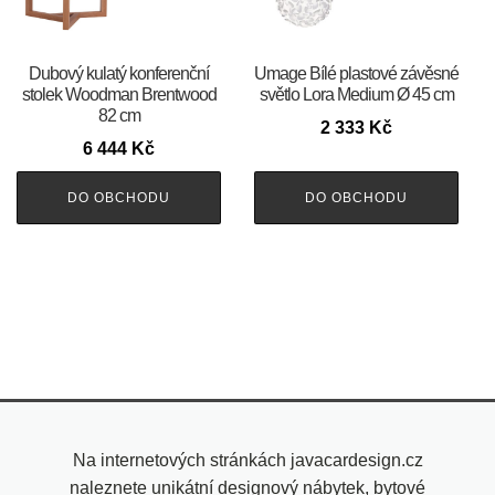
Dubový kulatý konferenční
Umage Bílé plastové závěsné
stolek Woodman Brentwood
světlo Lora Medium Ø 45 cm
82 cm
2 333
Kč
6 444
Kč
DO OBCHODU
DO OBCHODU
Na internetových stránkách javacardesign.cz
naleznete unikátní designový nábytek, bytové