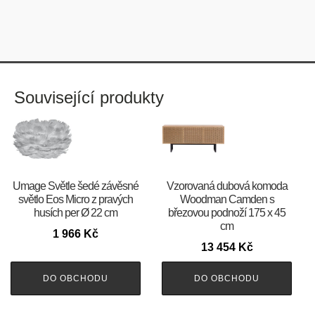
Související produkty
Umage Světle šedé závěsné
Vzorovaná dubová komoda
světlo Eos Micro z pravých
Woodman Camden s
husích per Ø 22 cm
březovou podnoží 175 x 45
cm
1 966
Kč
13 454
Kč
DO OBCHODU
DO OBCHODU