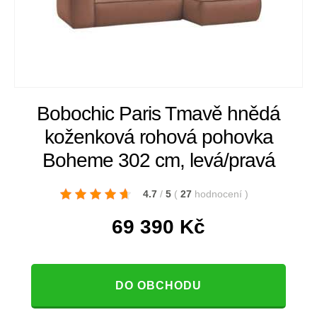
Bobochic Paris Tmavě hnědá
koženková rohová pohovka
Boheme 302 cm, levá/pravá
4.7
/
5
(
27
hodnocení
)
69 390
Kč
DO OBCHODU