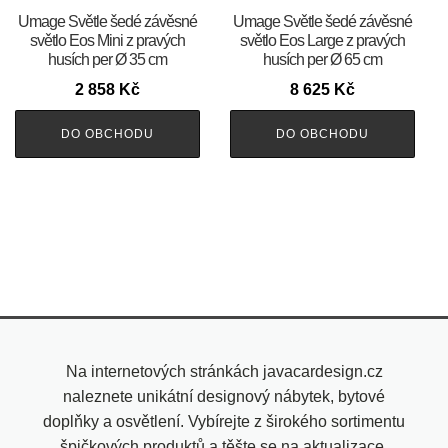
Umage Světle šedé závěsné
Umage Světle šedé závěsné
světlo Eos Mini z pravých
světlo Eos Large z pravých
husích per Ø 35 cm
husích per Ø 65 cm
2 858
Kč
8 625
Kč
DO OBCHODU
DO OBCHODU
Na internetových stránkách javacardesign.cz
naleznete unikátní designový nábytek, bytové
doplňky a osvětlení. Vybírejte z širokého sortimentu
špičkových produktů a těšte se na aktualizace.