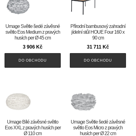
Umage Světle šedé závěsné
Přírodní bambusový zahradní
světlo Eos Medium z pravých
jídelní stůl HOUE Four 160 x
husích per Ø 45 cm
90 cm
3 906
Kč
31 711
Kč
DO OBCHODU
DO OBCHODU
Umage Bílé závěsné světlo
Umage Světle šedé závěsné
Eos XXL z pravých husích per
světlo Eos Micro z pravých
Ø 110 cm
husích per Ø 22 cm