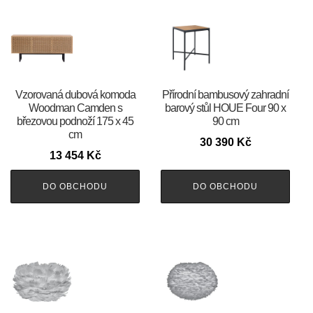
Vzorovaná dubová komoda
Přírodní bambusový zahradní
Woodman Camden s
barový stůl HOUE Four 90 x
březovou podnoží 175 x 45
90 cm
cm
30 390
Kč
13 454
Kč
DO OBCHODU
DO OBCHODU