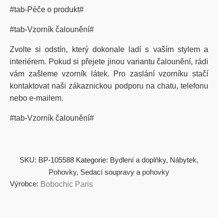
#tab-Péče o produkt#
#tab-Vzorník čalounění#
Zvolte si odstín, který dokonale ladí s vaším stylem a
interiérem. Pokud si přejete jinou variantu čalounění, rádi
vám zašleme vzorník látek. Pro zaslání vzorníku stačí
kontaktovat naši zákaznickou podporu na chatu, telefonu
nebo e-mailem.
#tab-Vzorník čalounění#
SKU:
BP-105588
Kategorie:
Bydlení a doplňky
,
Nábytek
,
Pohovky
,
Sedací soupravy a pohovky
Výrobce:
Bobochic Paris