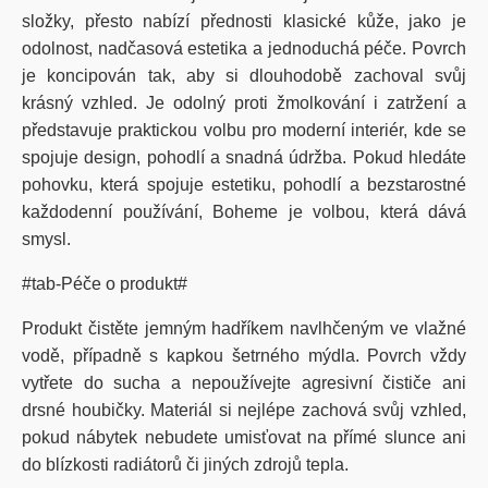
složky, přesto nabízí přednosti klasické kůže, jako je
odolnost, nadčasová estetika a jednoduchá péče. Povrch
je koncipován tak, aby si dlouhodobě zachoval svůj
krásný vzhled. Je odolný proti žmolkování i zatržení a
představuje praktickou volbu pro moderní interiér, kde se
spojuje design, pohodlí a snadná údržba. Pokud hledáte
pohovku, která spojuje estetiku, pohodlí a bezstarostné
každodenní používání, Boheme je volbou, která dává
smysl.
#tab-Péče o produkt#
Produkt čistěte jemným hadříkem navlhčeným ve vlažné
vodě, případně s kapkou šetrného mýdla. Povrch vždy
vytřete do sucha a nepoužívejte agresivní čističe ani
drsné houbičky. Materiál si nejlépe zachová svůj vzhled,
pokud nábytek nebudete umisťovat na přímé slunce ani
do blízkosti radiátorů či jiných zdrojů tepla.