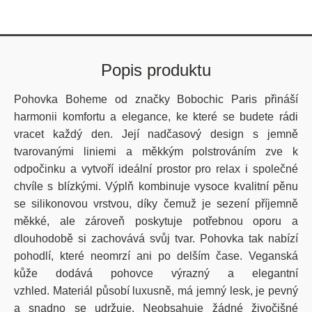
Popis produktu
Pohovka Boheme od značky Bobochic Paris přináší
harmonii komfortu a elegance, ke které se budete rádi
vracet každý den. Její nadčasový design s jemně
tvarovanými liniemi a měkkým polstrováním zve k
odpočinku a vytvoří ideální prostor pro relax i společné
chvíle s blízkými. Výplň kombinuje vysoce kvalitní pěnu
se silikonovou vrstvou, díky čemuž je sezení příjemně
měkké, ale zároveň poskytuje potřebnou oporu a
dlouhodobě si zachovává svůj tvar. Pohovka tak nabízí
pohodlí, které neomrzí ani po delším čase. Veganská
kůže dodává pohovce výrazný a elegantní
vzhled.
Materiál působí luxusně, má jemný lesk, je pevný
a snadno se udržuje. Neobsahuje žádné živočišné