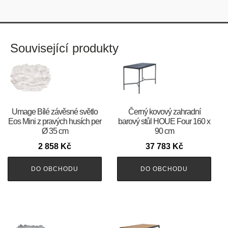
Související produkty
Umage Bílé závěsné světlo
Černý kovový zahradní
Eos Mini z pravých husích per
barový stůl HOUE Four 160 x
Ø 35 cm
90 cm
2 858
Kč
37 783
Kč
DO OBCHODU
DO OBCHODU