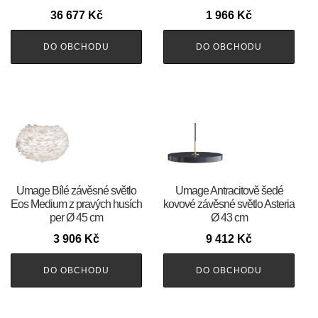
36 677
Kč
1 966
Kč
DO OBCHODU
DO OBCHODU
Umage Bílé závěsné světlo
Umage Antracitově šedé
Eos Medium z pravých husích
kovové závěsné světlo Asteria
per Ø 45 cm
Ø 43 cm
3 906
Kč
9 412
Kč
DO OBCHODU
DO OBCHODU