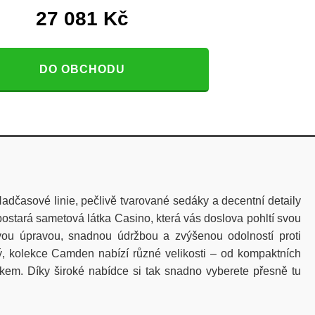
27 081
Kč
DO OBCHODU
dčasové linie, pečlivě tvarované sedáky a decentní detaily
ostará sametová látka Casino, která vás doslova pohltí svou
ivou úpravou, snadnou údržbou a zvýšenou odolností proti
ý, kolekce Camden nabízí různé velikosti – od kompaktních
ákem. Díky široké nabídce si tak snadno vyberete přesně tu