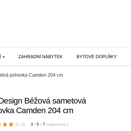
Í
ZAHRADNÍ NÁBYTEK
BYTOVÉ DOPLŇKY
místná pohovka Camden 204 cm
Design Béžová sametová
hovka Camden 204 cm
3
/
5
(
7
hodnocení
)