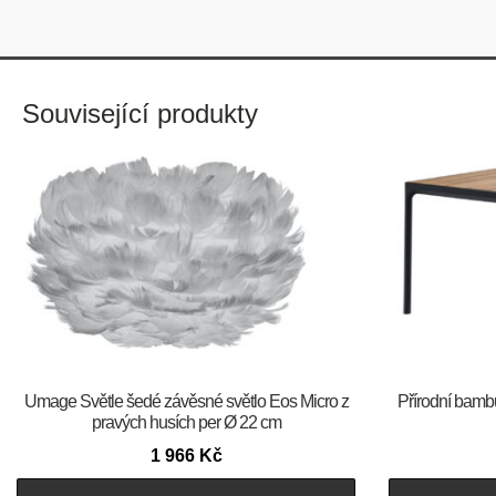
Související produkty
Umage Světle šedé závěsné světlo Eos Micro z
Přírodní bamb
pravých husích per Ø 22 cm
1 966
Kč