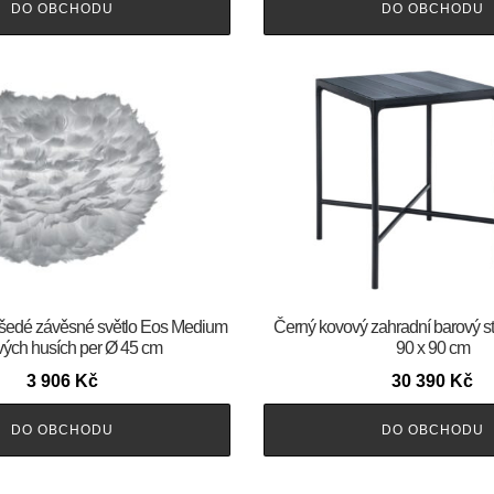
DO OBCHODU
DO OBCHODU
šedé závěsné světlo Eos Medium
Černý kovový zahradní barový 
vých husích per Ø 45 cm
90 x 90 cm
3 906
Kč
30 390
Kč
DO OBCHODU
DO OBCHODU