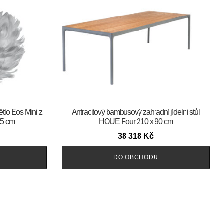
tlo Eos Mini z
Antracitový bambusový zahradní jídelní stůl
35 cm
HOUE Four 210 x 90 cm
38 318
Kč
DO OBCHODU