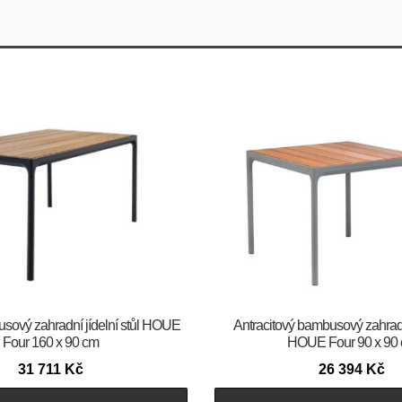
usový zahradní jídelní stůl HOUE
Antracitový bambusový zahradní
Four 160 x 90 cm
HOUE Four 90 x 90
31 711
Kč
26 394
Kč