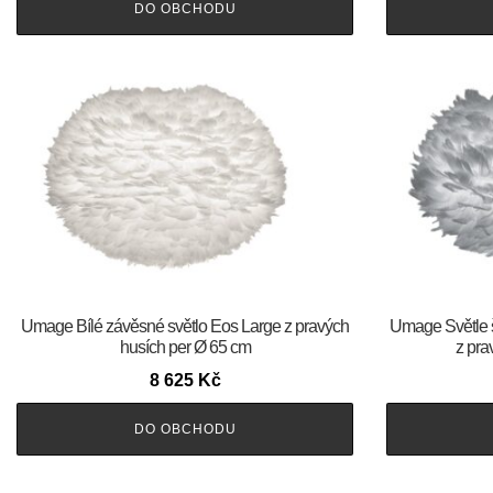
DO OBCHODU
Umage Bílé závěsné světlo Eos Large z pravých
Umage Světle 
husích per Ø 65 cm
z pra
8 625
Kč
DO OBCHODU