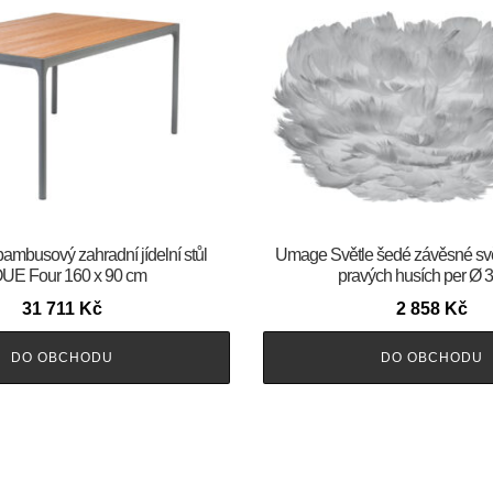
bambusový zahradní jídelní stůl
Umage Světle šedé závěsné svě
UE Four 160 x 90 cm
pravých husích per Ø 
31 711
Kč
2 858
Kč
DO OBCHODU
DO OBCHODU