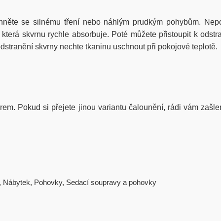
hněte se silnému tření nebo náhlým prudkým pohybům. Nepou
erá skvrnu rychle absorbuje. Poté můžete přistoupit k odstra
stranění skvrny nechte tkaninu uschnout při pokojové teplotě.
iérem. Pokud si přejete jinou variantu čalounění, rádi vám zašle
,
Nábytek
,
Pohovky
,
Sedací soupravy a pohovky