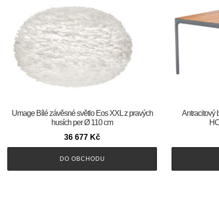
Umage Bílé závěsné světlo Eos XXL z pravých
Antracitový 
husích per Ø 110 cm
HO
36 677
Kč
DO OBCHODU