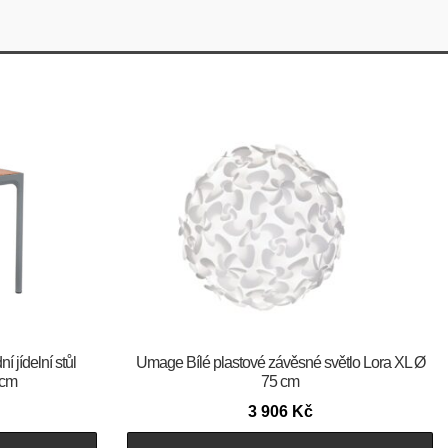
 jídelní stůl
Umage Bílé plastové závěsné světlo Lora XL Ø
 cm
75 cm
3 906
Kč