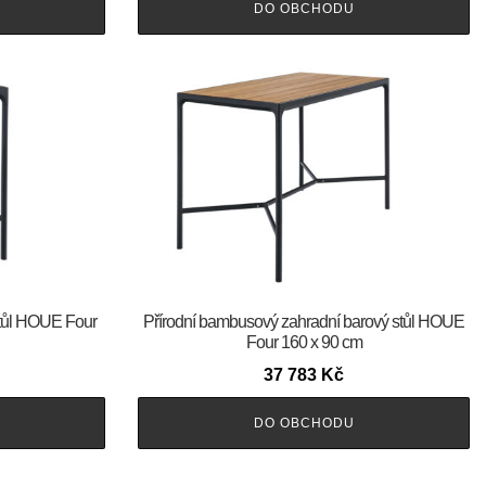
DO OBCHODU
stůl HOUE Four
Přírodní bambusový zahradní barový stůl HOUE
Four 160 x 90 cm
37 783
Kč
DO OBCHODU