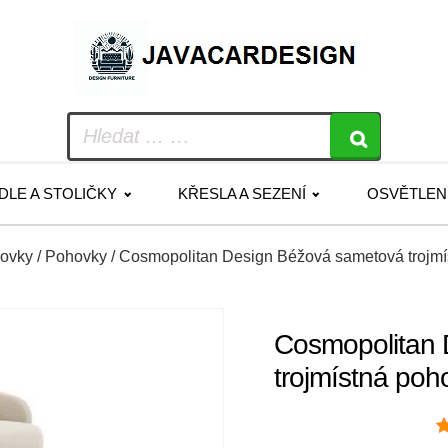
IDLE A STOLIČKY
KŘESLA A SEZENÍ
OSVĚTLEN
hovky
/
Pohovky
/ Cosmopolitan Design Béžová sametová troj
Cosmopolitan 
trojmístná po