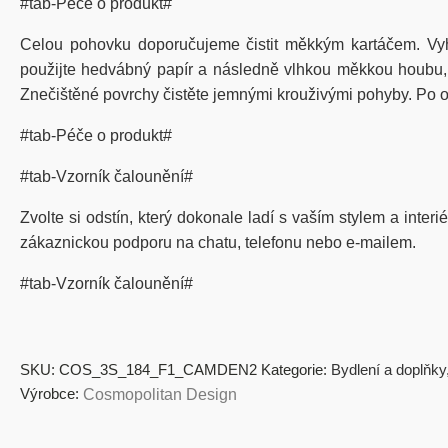
#tab-Péče o produkt#
Celou pohovku doporučujeme čistit měkkým kartáčem. Vy
použijte hedvábný papír a následně vlhkou měkkou houbu, kt
Znečištěné povrchy čistěte jemnými krouživými pohyby. Po od
#tab-Péče o produkt#
#tab-Vzorník čalounění#
Zvolte si odstín, který dokonale ladí s vaším stylem a inter
zákaznickou podporu na chatu, telefonu nebo e-mailem.
#tab-Vzorník čalounění#
SKU:
COS_3S_184_F1_CAMDEN2
Kategorie:
Bydlení a doplňky
Výrobce:
Cosmopolitan Design