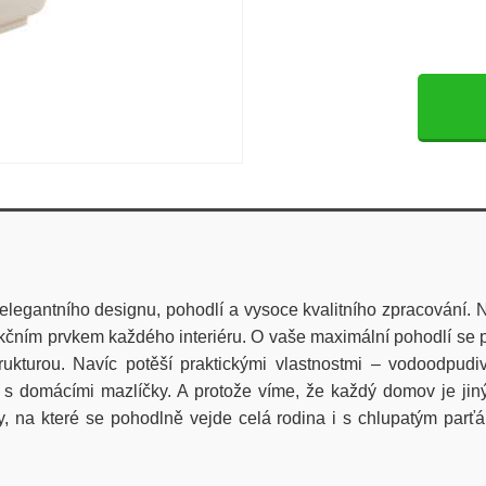
gantního designu, pohodlí a vysoce kvalitního zpracování. Na
kčním prvkem každého interiéru. O vaše maximální pohodlí se p
ukturou. Navíc potěší praktickými vlastnostmi – vodoodpud
í s domácími mazlíčky. A protože víme, že každý domov je jin
, na které se pohodlně vejde celá rodina i s chlupatým parť