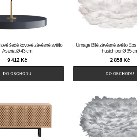
tově šedé kovové závěsné světlo
Umage Bílé závěsné světlo Eos 
Asteria Ø 43 cm
husích per Ø 35 c
9 412
Kč
2 858
Kč
DO OBCHODU
DO OBCHODU