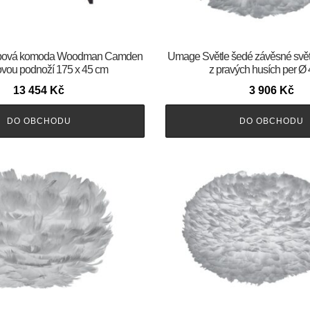
ubová komoda Woodman Camden
Umage Světle šedé závěsné svě
ovou podnoží 175 x 45 cm
z pravých husích per Ø
13 454
Kč
3 906
Kč
DO OBCHODU
DO OBCHODU