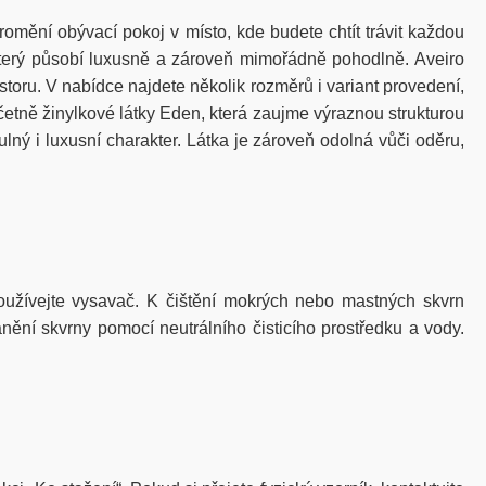
mění obývací pokoj v místo, kde budete chtít trávit každou
 který působí luxusně a zároveň mimořádně pohodlně. Aveiro
ostoru. V nabídce najdete několik rozměrů i variant provedení,
četně žinylkové látky Eden, která zaujme výraznou strukturou
ý i luxusní charakter. Látka je zároveň odolná vůči oděru,
žívejte vysavač. K čištění mokrých nebo mastných skvrn
nění skvrny pomocí neutrálního čisticího prostředku a vody.