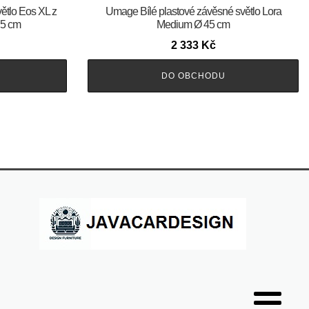
ětlo Eos XL z
Umage Bílé plastové závěsné světlo Lora
75 cm
Medium Ø 45 cm
2 333
Kč
DO OBCHODU