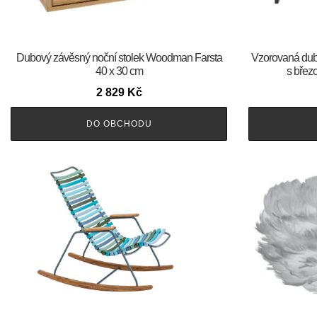
Dubový závěsný noční stolek Woodman Farsta
Vzorovaná d
40 x 30 cm
s břez
2 829
Kč
DO OBCHODU