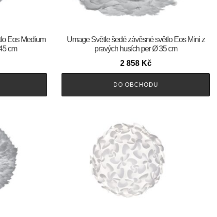
tlo Eos Medium
Umage Světle šedé závěsné světlo Eos Mini z
 45 cm
pravých husích per Ø 35 cm
2 858
Kč
DO OBCHODU