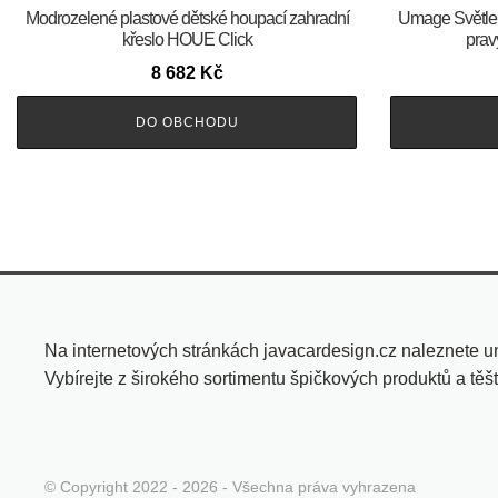
Modrozelené plastové dětské houpací zahradní
Umage Světle 
křeslo HOUE Click
prav
8 682
Kč
DO OBCHODU
Na internetových stránkách javacardesign.cz naleznete un
Vybírejte z širokého sortimentu špičkových produktů a těš
© Copyright 2022 - 2026 - Všechna práva vyhrazena