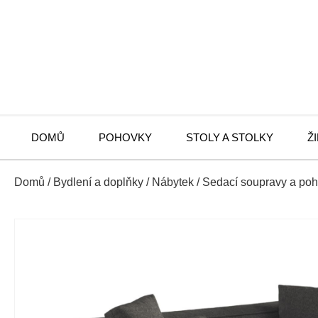
DOMŮ
POHOVKY
STOLY A STOLKY
Ž
Domů
/
Bydlení a doplňky
/
Nábytek
/
Sedací soupravy a po