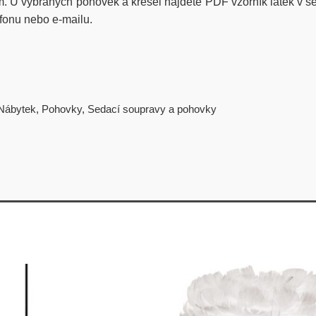
rem. U vybraných pohovek a křesel najdete PDF vzorník látek v sek
efonu nebo e-mailu.
Nábytek
,
Pohovky
,
Sedací soupravy a pohovky