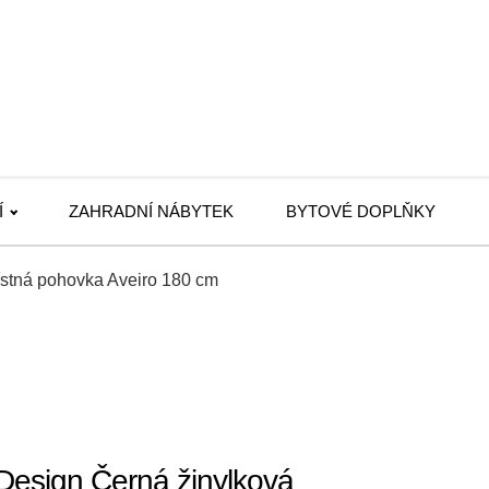
Í
ZAHRADNÍ NÁBYTEK
BYTOVÉ DOPLŇKY
stná pohovka Aveiro 180 cm
Design Černá žinylková