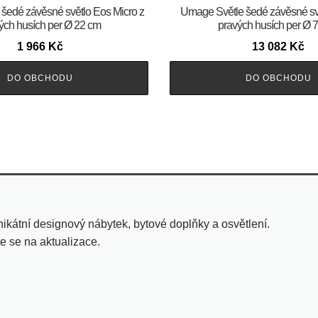
šedé závěsné světlo Eos Micro z
Umage Světle šedé závěsné sv
ých husích per Ø 22 cm
pravých husích per Ø 
1 966
Kč
13 082
Kč
DO OBCHODU
DO OBCHODU
ikátní designový nábytek, bytové doplňky a osvětlení.
te se na aktualizace.