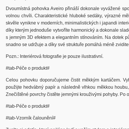
Dvoumístná pohovka Aveiro přináší dokonale vyvážené spoje
volnou chvíli. Charakteristické hluboké sedáky, výrazné m
skvěle vynikne v moderních, minimalistických i japandi interi
díky kterým jednoduše vytvoříte harmonický a dokonale sladě
s jemným 3D efektem a elegantním stínováním. Na dotek půs
snadno se udržuje a díky své struktuře pomáhá méně zvidite
Pozn.: Interiérová fotografie je pouze ilustrativní.
#tab-Péče o produkt#
Celou pohovku doporučujeme čistit měkkým kartáčem. Vy
použijte hedvábný papír a následně vlhkou měkkou houbu, kt
Znečištěné povrchy čistěte jemnými krouživými pohyby. Po od
#tab-Péče o produkt#
#tab-Vzorník čalounění#