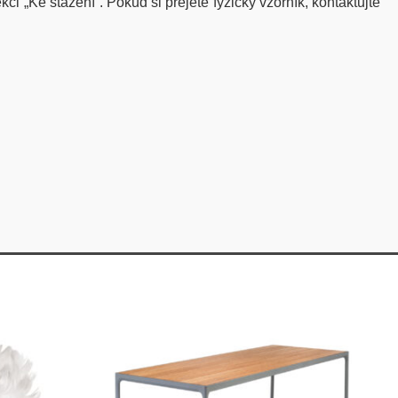
ci „Ke stažení“. Pokud si přejete fyzický vzorník, kontaktujte