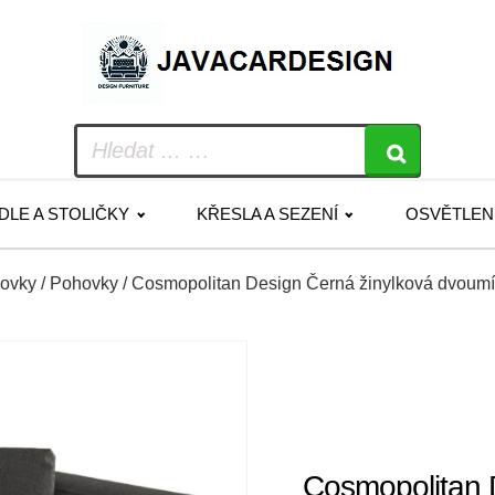
IDLE A STOLIČKY
KŘESLA A SEZENÍ
OSVĚTLEN
hovky
/
Pohovky
/ Cosmopolitan Design Černá žinylková dvoumí
Cosmopolitan 