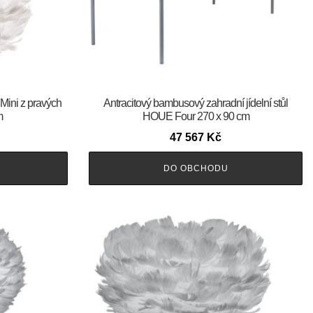
Mini z pravých
Antracitový bambusový zahradní jídelní stůl
m
HOUE Four 270 x 90 cm
47 567
Kč
DO OBCHODU