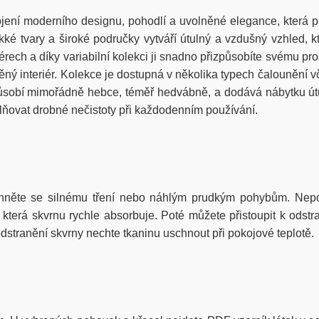
ní moderního designu, pohodlí a uvolněné elegance, která pro
ěkké tvary a široké područky vytváří útulný a vzdušný vzhled,
érech a díky variabilní kolekci ji snadno přizpůsobíte svému pr
ný interiér. Kolekce je dostupná v několika typech čalounění v
obí mimořádně hebce, téměř hedvábně, a dodává nábytku útuln
lňovat drobné nečistoty při každodenním používání.
hněte se silnému tření nebo náhlým prudkým pohybům. Nepou
erá skvrnu rychle absorbuje. Poté můžete přistoupit k odstra
stranění skvrny nechte tkaninu uschnout při pokojové teplotě.