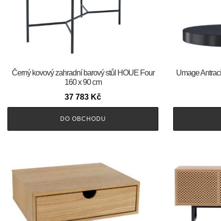
Černý kovový zahradní barový stůl HOUE Four
Umage Antraci
160 x 90 cm
37 783
Kč
DO OBCHODU