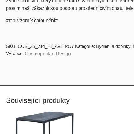
Zvolte si odstín, který nejlépe ladí s vaším stylem a interié
prosím naši zákaznickou podporu prostřednictvím chatu, tel
#tab-Vzorník čalounění#
SKU:
COS_2S_214_F1_AVEIRO7
Kategorie:
Bydlení a doplňky
,
Výrobce:
Cosmopolitan Design
Související produkty