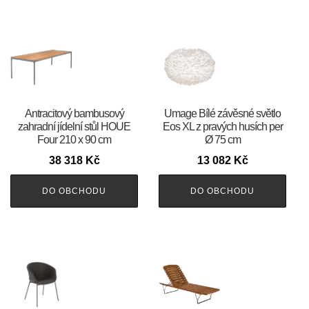
Antracitový bambusový
Umage Bílé závěsné světlo
zahradní jídelní stůl HOUE
Eos XL z pravých husích per
Four 210 x 90 cm
Ø 75 cm
38 318
Kč
13 082
Kč
DO OBCHODU
DO OBCHODU