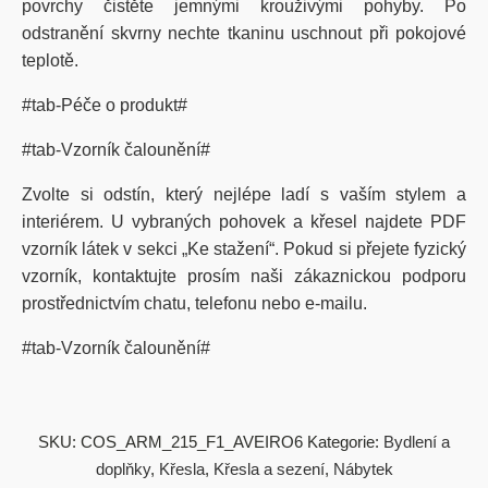
povrchy čistěte jemnými krouživými pohyby. Po
odstranění skvrny nechte tkaninu uschnout při pokojové
teplotě.
#tab-Péče o produkt#
#tab-Vzorník čalounění#
Zvolte si odstín, který nejlépe ladí s vaším stylem a
interiérem. U vybraných pohovek a křesel najdete PDF
vzorník látek v sekci „Ke stažení“. Pokud si přejete fyzický
vzorník, kontaktujte prosím naši zákaznickou podporu
prostřednictvím chatu, telefonu nebo e-mailu.
#tab-Vzorník čalounění#
SKU:
COS_ARM_215_F1_AVEIRO6
Kategorie:
Bydlení a
doplňky
,
Křesla
,
Křesla a sezení
,
Nábytek