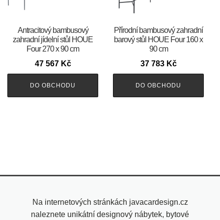
Antracitový bambusový
Přírodní bambusový zahradní
zahradní jídelní stůl HOUE
barový stůl HOUE Four 160 x
Four 270 x 90 cm
90 cm
47 567
Kč
37 783
Kč
DO OBCHODU
DO OBCHODU
Na internetových stránkách javacardesign.cz
naleznete unikátní designový nábytek, bytové