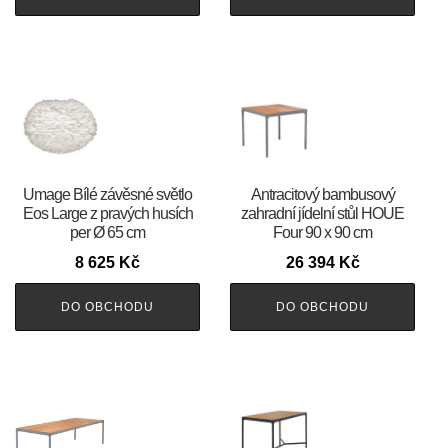
Umage Bílé závěsné světlo
Antracitový bambusový
Eos Large z pravých husích
zahradní jídelní stůl HOUE
per Ø 65 cm
Four 90 x 90 cm
8 625
Kč
26 394
Kč
DO OBCHODU
DO OBCHODU