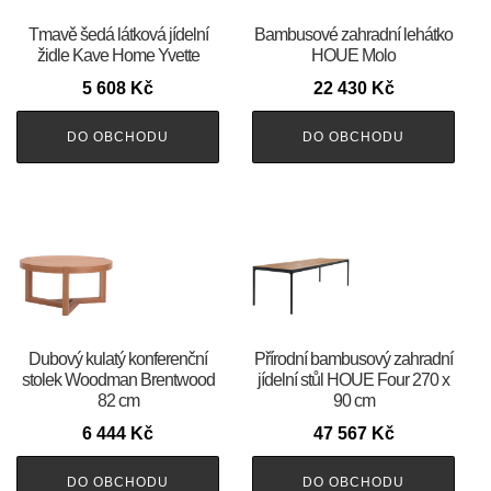
Tmavě šedá látková jídelní
Bambusové zahradní lehátko
židle Kave Home Yvette
HOUE Molo
5 608
Kč
22 430
Kč
DO OBCHODU
DO OBCHODU
Dubový kulatý konferenční
Přírodní bambusový zahradní
stolek Woodman Brentwood
jídelní stůl HOUE Four 270 x
82 cm
90 cm
6 444
Kč
47 567
Kč
DO OBCHODU
DO OBCHODU