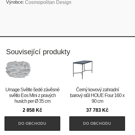
Výrobce:
Cosmopolitan Design
Související produkty
Umage Světle šedé závěsné
Černý kovový zahradní
světlo Eos Mini z pravých
barový stůl HOUE Four 160 x
husích per Ø 35 cm
90 cm
2 858
Kč
37 783
Kč
DO OBCHODU
DO OBCHODU