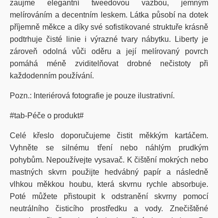
zaujme elegantní tweedovou vazbou, jemným
melírováním a decentním leskem. Látka působí na dotek
příjemně měkce a díky své sofistikované struktuře krásně
podtrhuje čisté linie i výrazné tvary nábytku. Liberty je
zároveň odolná vůči oděru a její melírovaný povrch
pomáhá méně zviditelňovat drobné nečistoty při
každodenním používání.
Pozn.: Interiérová fotografie je pouze ilustrativní.
#tab-Péče o produkt#
Celé křeslo doporučujeme čistit měkkým kartáčem.
Vyhněte se silnému tření nebo náhlým prudkým
pohybům. Nepoužívejte vysavač. K čištění mokrých nebo
mastných skvrn použijte hedvábný papír a následně
vlhkou měkkou houbu, která skvrnu rychle absorbuje.
Poté můžete přistoupit k odstranění skvrny pomocí
neutrálního čisticího prostředku a vody. Znečištěné