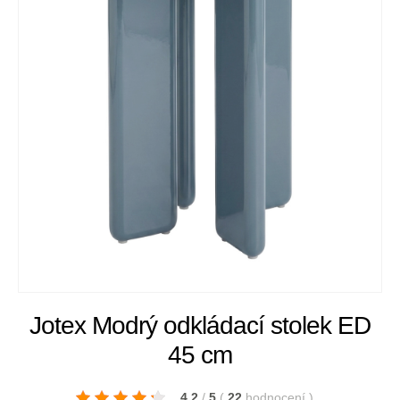
Jotex Modrý odkládací stolek ED
45 cm
4.2
/
5
(
22
hodnocení
)