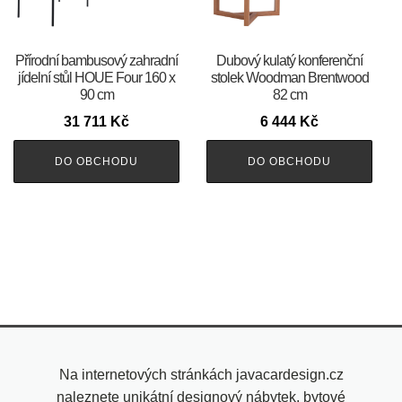
Přírodní bambusový zahradní
Dubový kulatý konferenční
jídelní stůl HOUE Four 160 x
stolek Woodman Brentwood
90 cm
82 cm
31 711
Kč
6 444
Kč
DO OBCHODU
DO OBCHODU
Na internetových stránkách javacardesign.cz
naleznete unikátní designový nábytek, bytové