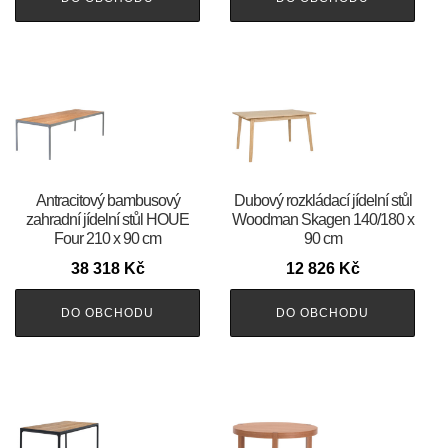
Antracitový bambusový
Dubový rozkládací jídelní stůl
zahradní jídelní stůl HOUE
Woodman Skagen 140/180 x
Four 210 x 90 cm
90 cm
38 318
Kč
12 826
Kč
DO OBCHODU
DO OBCHODU