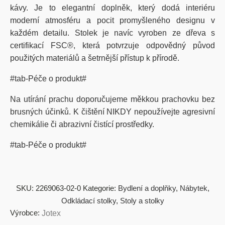
kávy. Je to elegantní doplněk, který dodá interiéru
moderní atmosféru a pocit promyšleného designu v
každém detailu. Stolek je navíc vyroben ze dřeva s
certifikací FSC®, která potvrzuje odpovědný původ
použitých materiálů a šetrnější přístup k přírodě.
#tab-Péče o produkt#
Na utírání prachu doporučujeme měkkou prachovku bez
brusných účinků. K čištění NIKDY nepoužívejte agresivní
chemikálie či abrazivní čistící prostředky.
#tab-Péče o produkt#
SKU:
2269063-02-0
Kategorie:
Bydlení a doplňky
,
Nábytek
,
Odkládací stolky
,
Stoly a stolky
Výrobce:
Jotex