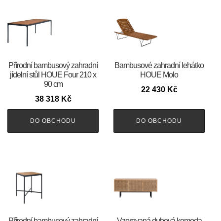
Přírodní bambusový zahradní
Bambusové zahradní lehátko
jídelní stůl HOUE Four 210 x
HOUE Molo
90 cm
22 430
Kč
38 318
Kč
DO OBCHODU
DO OBCHODU
Přírodní bambusový zahradní
Vzorovaná dubová komoda