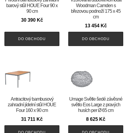
barový stůl HOUE Four 90 x
Woodman Camden s
90 cm
březovou podnoží 175 x 45
cm
30 390
Kč
13 454
Kč
DO OBCHODU
DO OBCHODU
Antracitový bambusový
Umage Světle šedé závěsné
zahradní jídelní stůl HOUE
světlo Eos Large z pravých
Four 160 x 90 cm
husích per Ø 65 cm
31 711
Kč
8 625
Kč
DO OBCHODU
DO OBCHODU