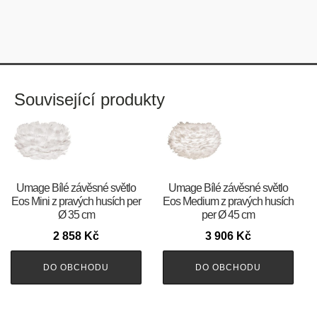
Související produkty
Umage Bílé závěsné světlo
Umage Bílé závěsné světlo
Eos Mini z pravých husích per
Eos Medium z pravých husích
Ø 35 cm
per Ø 45 cm
2 858
Kč
3 906
Kč
DO OBCHODU
DO OBCHODU