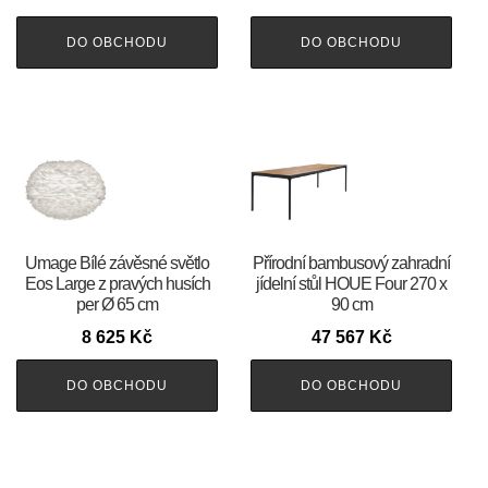
DO OBCHODU
DO OBCHODU
Umage Bílé závěsné světlo
Přírodní bambusový zahradní
Eos Large z pravých husích
jídelní stůl HOUE Four 270 x
per Ø 65 cm
90 cm
8 625
Kč
47 567
Kč
DO OBCHODU
DO OBCHODU