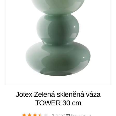
Jotex Zelená skleněná váza
TOWER 30 cm
3.5
/
5
(
23
hodnocení
)