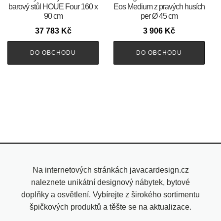
barový stůl HOUE Four 160 x
Eos Medium z pravých husích
90 cm
per Ø 45 cm
37 783
Kč
3 906
Kč
DO OBCHODU
DO OBCHODU
Na internetových stránkách javacardesign.cz
naleznete unikátní designový nábytek, bytové
doplňky a osvětlení. Vybírejte z širokého sortimentu
špičkových produktů a těšte se na aktualizace.