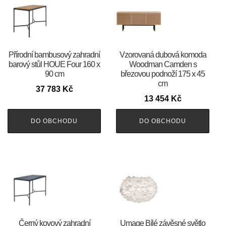
Přírodní bambusový zahradní
Vzorovaná dubová komoda
barový stůl HOUE Four 160 x
Woodman Camden s
90 cm
březovou podnoží 175 x 45
cm
37 783
Kč
13 454
Kč
DO OBCHODU
DO OBCHODU
Černý kovový zahradní
Umage Bílé závěsné světlo