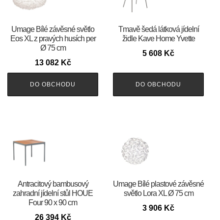
Umage Bílé závěsné světlo
Tmavě šedá látková jídelní
Eos XL z pravých husích per
židle Kave Home Yvette
Ø 75 cm
5 608
Kč
13 082
Kč
DO OBCHODU
DO OBCHODU
Antracitový bambusový
Umage Bílé plastové závěsné
zahradní jídelní stůl HOUE
světlo Lora XL Ø 75 cm
Four 90 x 90 cm
3 906
Kč
26 394
Kč