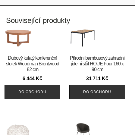
Související produkty
Dubový kulatý konferenční
Přírodní bambusový zahradní
stolek Woodman Brentwood
jídelní stůl HOUE Four 160 x
82 cm
90 cm
6 444
Kč
31 711
Kč
DO OBCHODU
DO OBCHODU