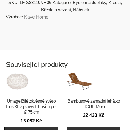
SKU:
LF-S83110NR06
Kategorie:
Bydlení a doplňky
,
Křesla
,
Křesla a sezení
,
Nábytek
Výrobce:
Kave Home
Související produkty
Umage Bílé závěsné světlo
Bambusové zahradní lehátko
Eos XL z pravých husích per
HOUE Molo
Ø 75 cm
22 430
Kč
13 082
Kč