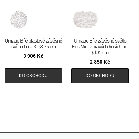
Umage Bílé plastové závěsné
Umage Bílé závěsné světlo
světlo Lora XL Ø 75 cm
Eos Mini z pravých husích per
Ø 35 cm
3 906
Kč
2 858
Kč
DO OBCHODU
DO OBCHODU