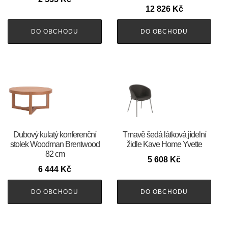
12 826
Kč
DO OBCHODU
DO OBCHODU
Dubový kulatý konferenční
Tmavě šedá látková jídelní
stolek Woodman Brentwood
židle Kave Home Yvette
82 cm
5 608
Kč
6 444
Kč
DO OBCHODU
DO OBCHODU