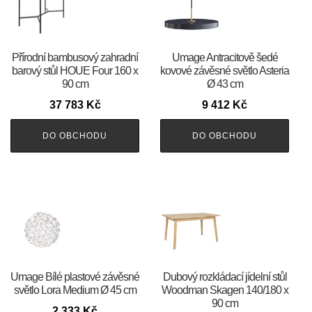
Přírodní bambusový zahradní
Umage Antracitově šedé
barový stůl HOUE Four 160 x
kovové závěsné světlo Asteria
90 cm
Ø 43 cm
37 783
Kč
9 412
Kč
DO OBCHODU
DO OBCHODU
Umage Bílé plastové závěsné
Dubový rozkládací jídelní stůl
světlo Lora Medium Ø 45 cm
Woodman Skagen 140/180 x
90 cm
2 333
Kč