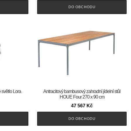
DO OBCHODU
světlo Lora
Antracitový bambusový zahradní jídelní stůl
HOUE Four 270 x 90 cm
47 567
Kč
DO OBCHODU