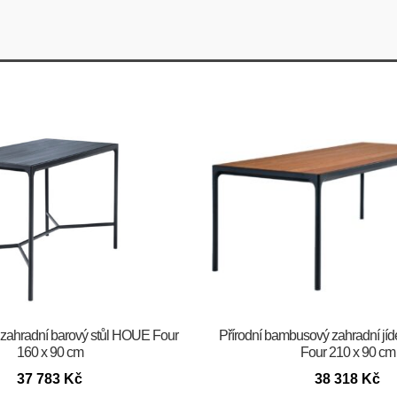
zahradní barový stůl HOUE Four
Přírodní bambusový zahradní jíd
160 x 90 cm
Four 210 x 90 cm
37 783
Kč
38 318
Kč