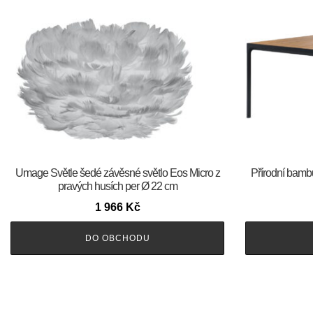
Umage Světle šedé závěsné světlo Eos Micro z
Přírodní bamb
pravých husích per Ø 22 cm
1 966
Kč
DO OBCHODU