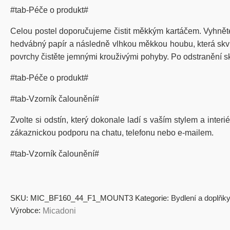
#tab-Péče o produkt#
Celou postel doporučujeme čistit měkkým kartáčem. Vyhnět
hedvábný papír a následně vlhkou měkkou houbu, která skvrn
povrchy čistěte jemnými krouživými pohyby. Po odstranění sk
#tab-Péče o produkt#
#tab-Vzorník čalounění#
Zvolte si odstín, který dokonale ladí s vaším stylem a inter
zákaznickou podporu na chatu, telefonu nebo e-mailem.
#tab-Vzorník čalounění#
SKU:
MIC_BF160_44_F1_MOUNT3
Kategorie:
Bydlení a doplňky
Výrobce:
Micadoni