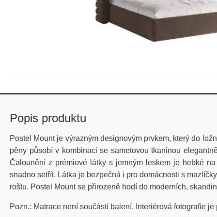
Popis produktu
Postel Mount je výrazným designovým prvkem, který do ložnic
pěny působí v kombinaci se sametovou tkaninou elegantně a
Čalounění z prémiové látky s jemným leskem je hebké na do
snadno setřít. Látka je bezpečná i pro domácnosti s mazlíč
roštu. Postel Mount se přirozeně hodí do moderních, skandiná
Pozn.: Matrace není součástí balení. Interiérová fotografie je 