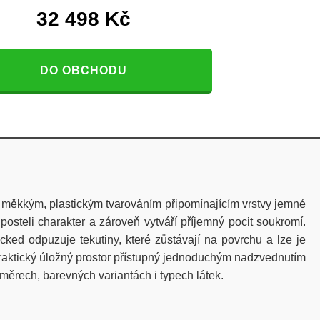
32 498
Kč
DO OBCHODU
 s měkkým, plastickým tvarováním připomínajícím vrstvy jemné
steli charakter a zároveň vytváří příjemný pocit soukromí.
ked odpuzuje tekutiny, které zůstávají na povrchu a lze je
praktický úložný prostor přístupný jednoduchým nadzvednutím
měrech, barevných variantách i typech látek.