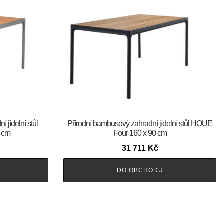
 jídelní stůl
Přírodní bambusový zahradní jídelní stůl HOUE
 cm
Four 160 x 90 cm
31 711
Kč
DO OBCHODU