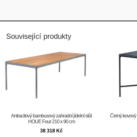
Související produkty
Antracitový bambusový zahradní jídelní stůl
Černý kovový 
HOUE Four 210 x 90 cm
38 318
Kč