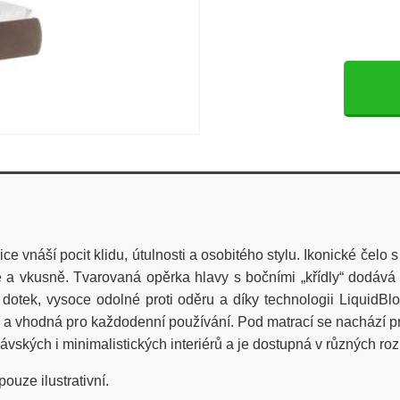
e vnáší pocit klidu, útulnosti a osobitého stylu. Ikonické čelo
 vkusně. Tvarovaná opěrka hlavy s bočními „křídly“ dodává po
tek, vysoce odolné proti oděru a díky technologii LiquidBloc
ky a vhodná pro každodenní používání. Pod matrací se nachází 
vských i minimalistických interiérů a je dostupná v různých roz
pouze ilustrativní.