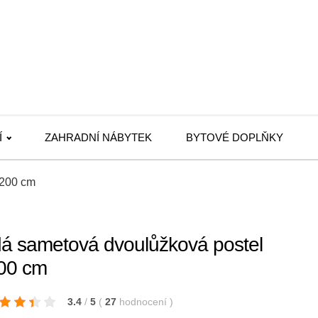
Í
ZAHRADNÍ NÁBYTEK
BYTOVÉ DOPLŇKY
 200 cm
á sametová dvoulůžková postel
00 cm
3.4
/
5
(
27
hodnocení
)