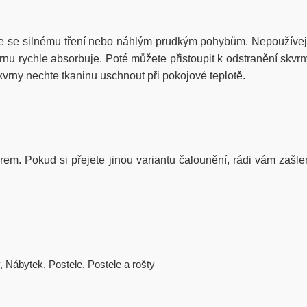
e se silnému tření nebo náhlým prudkým pohybům. Nepoužívejt
u rychle absorbuje. Poté můžete přistoupit k odstranění skvrny
vrny nechte tkaninu uschnout při pokojové teplotě.
iérem. Pokud si přejete jinou variantu čalounění, rádi vám zašle
,
Nábytek
,
Postele
,
Postele a rošty