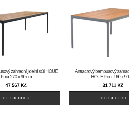
usový zahradní jídelní stůl HOUE
Antracitový bambusový zahradní
Four 270 x 90 cm
HOUE Four 160 x 90
47 567
Kč
31 711
Kč
DO OBCHODU
DO OBCHODU