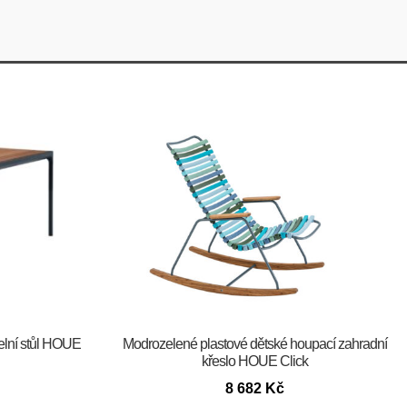
elní stůl HOUE
Modrozelené plastové dětské houpací zahradní
křeslo HOUE Click
8 682
Kč