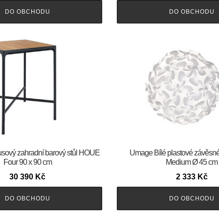
DO OBCHODU
DO OBCHODU
usový zahradní barový stůl HOUE
Umage Bílé plastové závěsné 
Four 90 x 90 cm
Medium Ø 45 cm
30 390
Kč
2 333
Kč
DO OBCHODU
DO OBCHODU