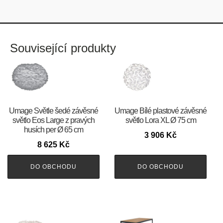
Související produkty
Umage Světle šedé závěsné
Umage Bílé plastové závěsné
světlo Eos Large z pravých
světlo Lora XL Ø 75 cm
husích per Ø 65 cm
3 906
Kč
8 625
Kč
DO OBCHODU
DO OBCHODU