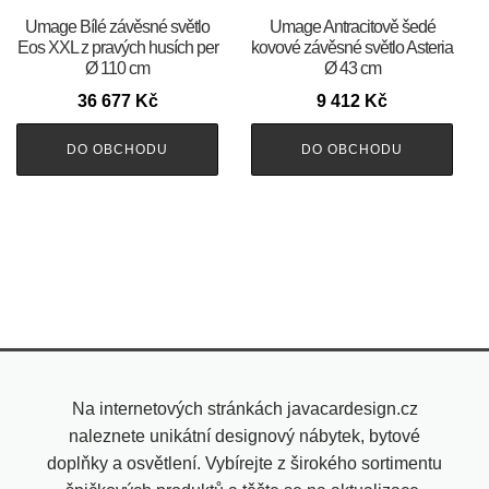
Umage Bílé závěsné světlo
Umage Antracitově šedé
Eos XXL z pravých husích per
kovové závěsné světlo Asteria
Ø 110 cm
Ø 43 cm
36 677
Kč
9 412
Kč
DO OBCHODU
DO OBCHODU
Na internetových stránkách javacardesign.cz
naleznete unikátní designový nábytek, bytové
doplňky a osvětlení. Vybírejte z širokého sortimentu