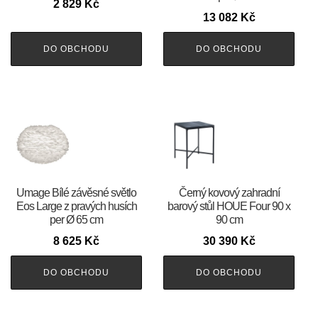
2 829
Kč
13 082
Kč
DO OBCHODU
DO OBCHODU
Umage Bílé závěsné světlo
Černý kovový zahradní
Eos Large z pravých husích
barový stůl HOUE Four 90 x
per Ø 65 cm
90 cm
8 625
Kč
30 390
Kč
DO OBCHODU
DO OBCHODU