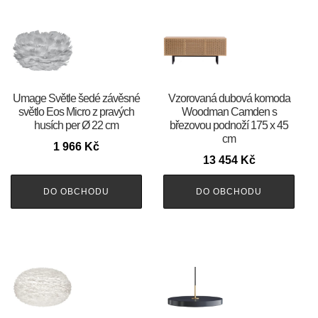
Umage Světle šedé závěsné
Vzorovaná dubová komoda
světlo Eos Micro z pravých
Woodman Camden s
husích per Ø 22 cm
březovou podnoží 175 x 45
cm
1 966
Kč
13 454
Kč
DO OBCHODU
DO OBCHODU