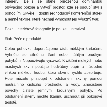
interiéru. Bellis se stane přirozenou dominantou
obývacího pokoje a vytvoří prostor, kde se snoubí styl s
pohodlím. Skvěle ji doplní jednoduchý konferenční stolek
a jemné textilie, které nechají vyniknout její výrazný tvar.
Pozn.: Interiérová fotografie je pouze ilustrativní.
#tab-Péče o produkt#
Celou pohovku doporučujeme čistit měkkým kartáčem.
Vyhněte se silnému tření nebo náhlým prudkým
pohybům. Nepoužívejte vysavač. K čištění mokrých nebo
mastných skvrn použijte hedvábný papír a následně
vlhkou měkkou houbu, která skvrnu rychle absorbuje.
Poté můžete přistoupit k odstranění skvrny pomocí
neutrálního čisticího prostředku a vody. Znečištěné
povrchy čistěte jemnými krouživými pohyby. Po
odstranění skvrny nechte tkaninu uschnout při pokojové
teplotě.