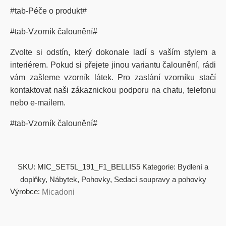
#tab-Péče o produkt#
#tab-Vzorník čalounění#
Zvolte si odstín, který dokonale ladí s vaším stylem a
interiérem. Pokud si přejete jinou variantu čalounění, rádi
vám zašleme vzorník látek. Pro zaslání vzorníku stačí
kontaktovat naši zákaznickou podporu na chatu, telefonu
nebo e-mailem.
#tab-Vzorník čalounění#
SKU:
MIC_SET5L_191_F1_BELLIS5
Kategorie:
Bydlení a
doplňky
,
Nábytek
,
Pohovky
,
Sedací soupravy a pohovky
Výrobce:
Micadoni