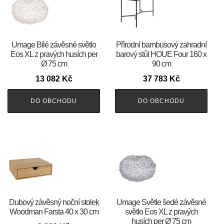
Umage Bílé závěsné světlo
Přírodní bambusový zahradní
Eos XL z pravých husích per
barový stůl HOUE Four 160 x
Ø 75 cm
90 cm
13 082
Kč
37 783
Kč
DO OBCHODU
DO OBCHODU
Dubový závěsný noční stolek
Umage Světle šedé závěsné
Woodman Farsta 40 x 30 cm
světlo Eos XL z pravých
husích per Ø 75 cm