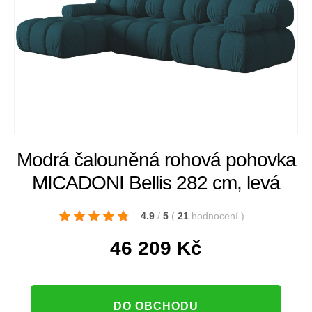
Modrá čalouněná rohová pohovka
MICADONI Bellis 282 cm, levá
4.9
/
5
(
21
hodnocení
)
46 209
Kč
DO OBCHODU