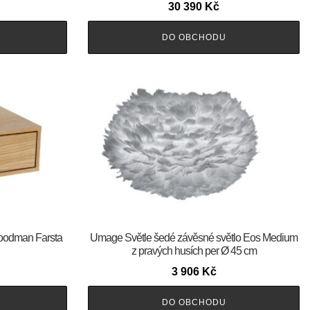
30 390
Kč
DO OBCHODU
oodman Farsta
Umage Světle šedé závěsné světlo Eos Medium
z pravých husích per Ø 45 cm
3 906
Kč
DO OBCHODU