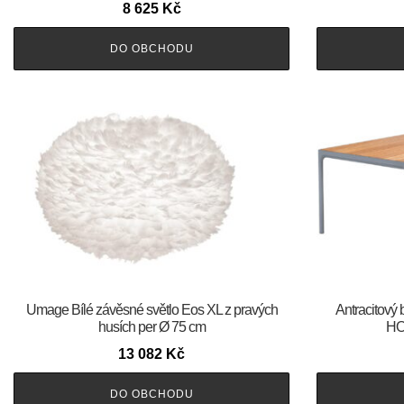
8 625
Kč
DO OBCHODU
Umage Bílé závěsné světlo Eos XL z pravých
Antracitový 
husích per Ø 75 cm
HO
13 082
Kč
DO OBCHODU