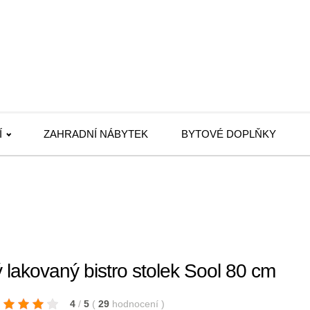
Í
ZAHRADNÍ NÁBYTEK
BYTOVÉ DOPLŇKY
lakovaný bistro stolek Sool 80 cm
4
/
5
(
29
hodnocení
)