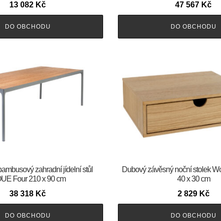
13 082
Kč
47 567
Kč
DO OBCHODU
DO OBCHODU
bambusový zahradní jídelní stůl
Dubový závěsný noční stolek W
UE Four 210 x 90 cm
40 x 30 cm
38 318
Kč
2 829
Kč
DO OBCHODU
DO OBCHODU