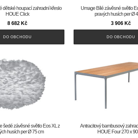
é dětské houpací zahradní křeslo
Umage Bílé závěsné světlo E
HOUE Click
pravých husích per Ø 
8 682
Kč
3 906
Kč
DO OBCHODU
DO OBCHODU
 šedé závěsné světlo Eos XL z
Antracitový bambusový zahradní
ých husích per Ø 75 cm
HOUE Four 270 x 90