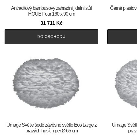
Antracitový bambusový zahradní jídelní stůl
Černé plastov
HOUE Four 160 x 90 cm
31 711
Kč
DO OBCHODU
Umage Světle šedé závěsné světlo Eos Large z
Umage Světle
pravých husích per Ø 65 cm
prav