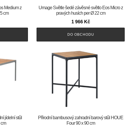
os Medium z
Umage Světle šedé závěsné světlo Eos Micro z
45 cm
pravých husích per Ø 22 cm
1 966
Kč
DO OBCHODU
 jídelní stůl
Přírodní bambusový zahradní barový stůl HOUE
 cm
Four 90 x 90 cm