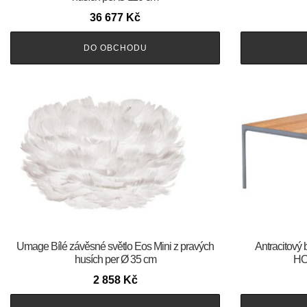
36 677
Kč
DO OBCHODU
Umage Bílé závěsné světlo Eos Mini z pravých
Antracitový 
husích per Ø 35 cm
HO
2 858
Kč