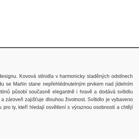
esignu. Kovová stínidla v harmonicky sladěných odstínech
ledu se Marlin stane nepřehlédnutelným prvkem nad jídelním
ónů působí současně elegantně i hravě a dodává svítidlu
 a zároveň zajišťuje dlouhou životnost. Svítidlo je vybaveno
pro ty, kteří hledají osvětlení s výraznou osobností a chtějí