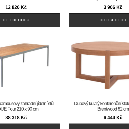
12 826
Kč
3 906
Kč
DO OBCHODU
DO OBCHODU
bambusový zahradní jídelní stůl
Dubový kulatý konferenční st
UE Four 210 x 90 cm
Brentwood 82 cm
38 318
Kč
6 444
Kč