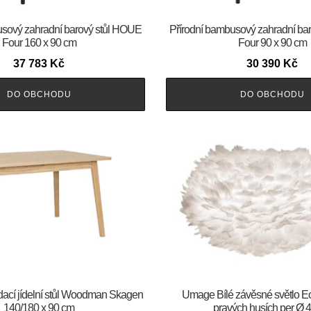
usový zahradní barový stůl HOUE
Přírodní bambusový zahradní ba
Four 160 x 90 cm
Four 90 x 90 cm
37 783
Kč
30 390
Kč
DO OBCHODU
DO OBCHODU
ací jídelní stůl Woodman Skagen
Umage Bílé závěsné světlo E
140/180 x 90 cm
pravých husích per Ø 