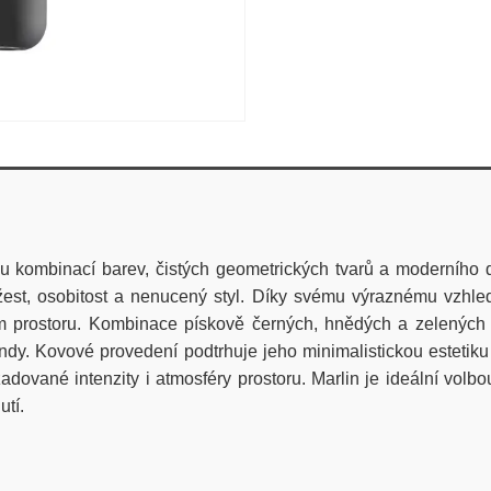
 kombinací barev, čistých geometrických tvarů a moderního d
svěžest, osobitost a nenucený styl. Díky svému výraznému vzh
prostoru. Kombinace pískově černých, hnědých a zelených t
endy. Kovové provedení podtrhuje jeho minimalistickou estetiku
dované intenzity i atmosféry prostoru. Marlin je ideální volbou 
utí.