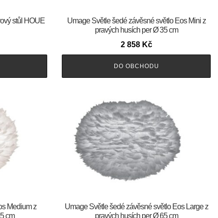
rový stůl HOUE
Umage Světle šedé závěsné světlo Eos Mini z
pravých husích per Ø 35 cm
2 858
Kč
DO OBCHODU
os Medium z
Umage Světle šedé závěsné světlo Eos Large z
45 cm
pravých husích per Ø 65 cm