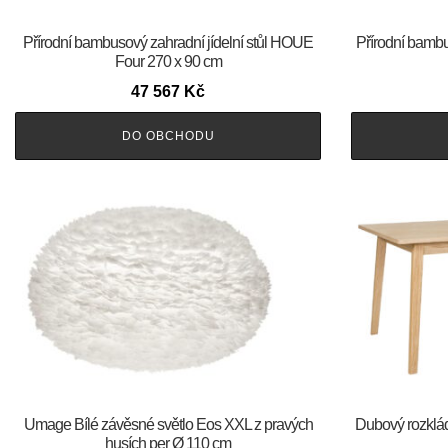
Přírodní bambusový zahradní jídelní stůl HOUE
Přírodní bamb
Four 270 x 90 cm
47 567
Kč
DO OBCHODU
Umage Bílé závěsné světlo Eos XXL z pravých
Dubový rozklád
husích per Ø 110 cm