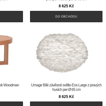
8 625
Kč
DO OBCHODU
olek Woodman
Umage Bílé závěsné světlo Eos Large z pravých
husích per Ø 65 cm
8 625
Kč