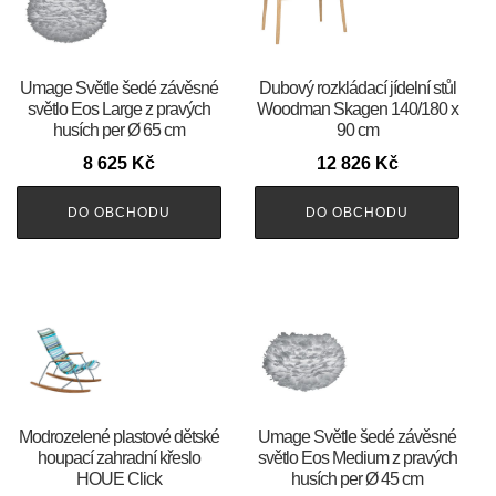
Umage Světle šedé závěsné
Dubový rozkládací jídelní stůl
světlo Eos Large z pravých
Woodman Skagen 140/180 x
husích per Ø 65 cm
90 cm
8 625
Kč
12 826
Kč
DO OBCHODU
DO OBCHODU
Modrozelené plastové dětské
Umage Světle šedé závěsné
houpací zahradní křeslo
světlo Eos Medium z pravých
HOUE Click
husích per Ø 45 cm