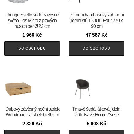
Umage Světle šedé závěsné
Přírodní bambusový zahradní
světlo Eos Micro z pravých
jídelní stůl HOUE Four 270 x
husích per Ø 22 cm
90 cm
1 966
Kč
47 567
Kč
DO OBCHODU
DO OBCHODU
Dubový závěsný noční stolek
Tmavě šedá látková jídelní
Woodman Farsta 40 x 30 cm
židle Kave Home Yvette
2 829
Kč
5 608
Kč