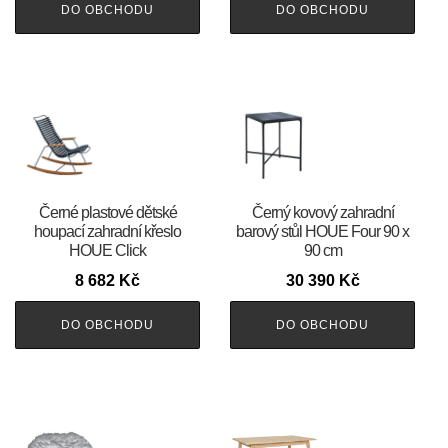
DO OBCHODU
DO OBCHODU
Černé plastové dětské
Černý kovový zahradní
houpací zahradní křeslo
barový stůl HOUE Four 90 x
HOUE Click
90 cm
8 682
Kč
30 390
Kč
DO OBCHODU
DO OBCHODU