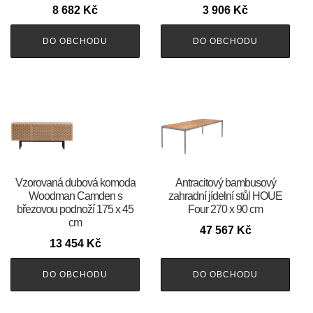
8 682
Kč
3 906
Kč
DO OBCHODU
DO OBCHODU
Vzorovaná dubová komoda
Antracitový bambusový
Woodman Camden s
zahradní jídelní stůl HOUE
březovou podnoží 175 x 45
Four 270 x 90 cm
cm
47 567
Kč
13 454
Kč
DO OBCHODU
DO OBCHODU