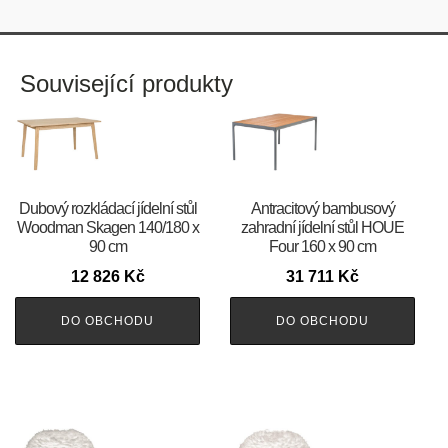
Související produkty
Dubový rozkládací jídelní stůl
Antracitový bambusový
Woodman Skagen 140/180 x
zahradní jídelní stůl HOUE
90 cm
Four 160 x 90 cm
12 826
Kč
31 711
Kč
DO OBCHODU
DO OBCHODU