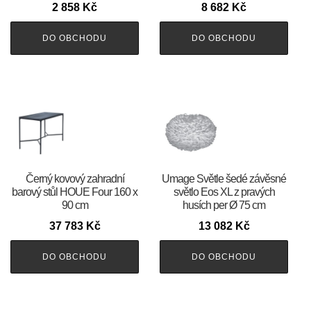
2 858
Kč
8 682
Kč
DO OBCHODU
DO OBCHODU
Černý kovový zahradní
Umage Světle šedé závěsné
barový stůl HOUE Four 160 x
světlo Eos XL z pravých
90 cm
husích per Ø 75 cm
37 783
Kč
13 082
Kč
DO OBCHODU
DO OBCHODU