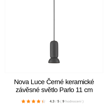
Nova Luce Černé keramické
závěsné světlo Parlo 11 cm
4.3
/
5
(
9
hodnocení
)