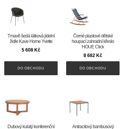
Tmavě šedá látková jídelní
Černé plastové dětské
židle Kave Home Yvette
houpací zahradní křeslo
HOUE Click
5 608
Kč
8 682
Kč
DO OBCHODU
DO OBCHODU
Dubový kulatý konferenční
Antracitový bambusový