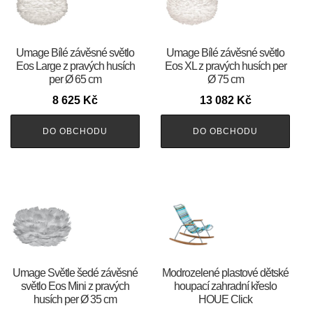
Umage Bílé závěsné světlo
Umage Bílé závěsné světlo
Eos Large z pravých husích
Eos XL z pravých husích per
per Ø 65 cm
Ø 75 cm
8 625
Kč
13 082
Kč
DO OBCHODU
DO OBCHODU
Umage Světle šedé závěsné
Modrozelené plastové dětské
světlo Eos Mini z pravých
houpací zahradní křeslo
husích per Ø 35 cm
HOUE Click