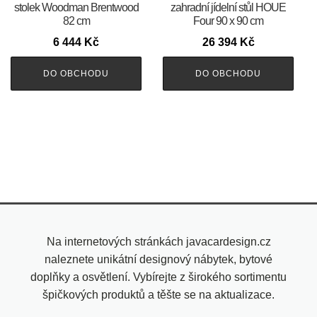
stolek Woodman Brentwood
zahradní jídelní stůl HOUE
82 cm
Four 90 x 90 cm
6 444
Kč
26 394
Kč
DO OBCHODU
DO OBCHODU
Na internetových stránkách javacardesign.cz
naleznete unikátní designový nábytek, bytové
doplňky a osvětlení. Vybírejte z širokého sortimentu
špičkových produktů a těšte se na aktualizace.