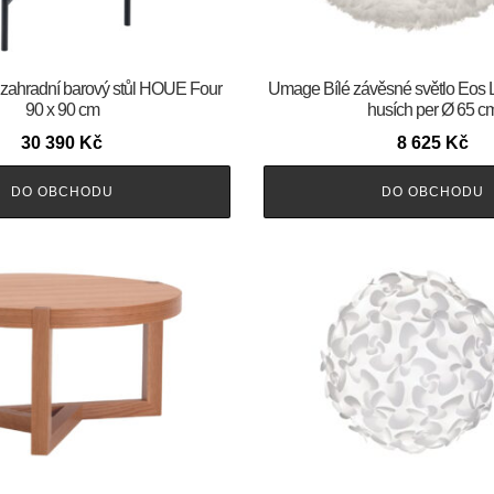
zahradní barový stůl HOUE Four
Umage Bílé závěsné světlo Eos 
90 x 90 cm
husích per Ø 65 c
30 390
Kč
8 625
Kč
DO OBCHODU
DO OBCHODU