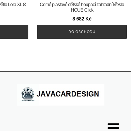
ětlo Lora XL Ø
Černé plastové dětské houpací zahradní křeslo
HOUE Click
8 682
Kč
DO OBCHODU