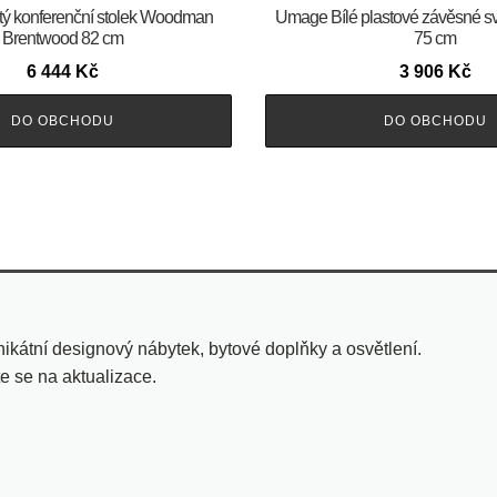
tý konferenční stolek Woodman
Umage Bílé plastové závěsné sv
Brentwood 82 cm
75 cm
6 444
Kč
3 906
Kč
DO OBCHODU
DO OBCHODU
ikátní designový nábytek, bytové doplňky a osvětlení.
te se na aktualizace.