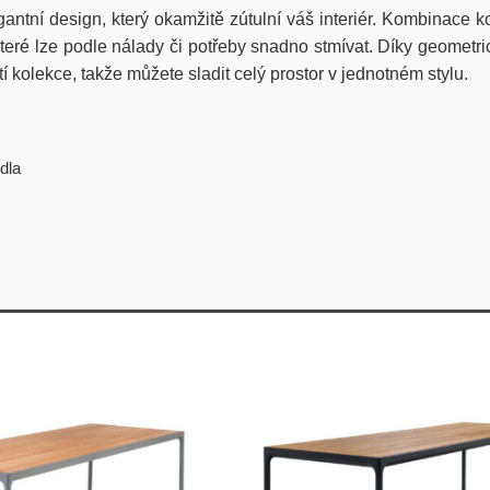
gantní design, který okamžitě zútulní váš interiér. Kombinac
teré lze podle nálady či potřeby snadno stmívat. Díky geometri
 kolekce, takže můžete sladit celý prostor v jednotném stylu.
idla