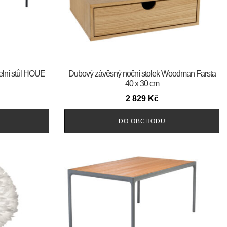
elní stůl HOUE
Dubový závěsný noční stolek Woodman Farsta
40 x 30 cm
2 829
Kč
DO OBCHODU