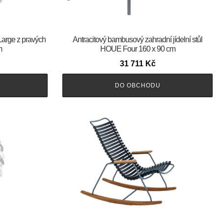
Large z pravých
Antracitový bambusový zahradní jídelní stůl
m
HOUE Four 160 x 90 cm
31 711
Kč
DO OBCHODU