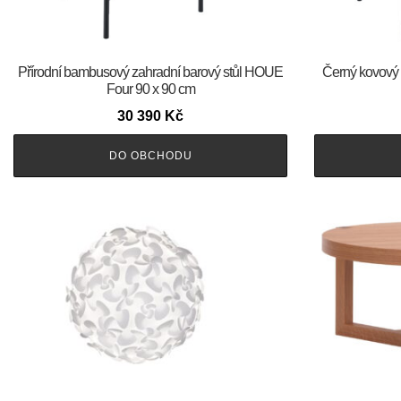
Přírodní bambusový zahradní barový stůl HOUE
Černý kovový 
Four 90 x 90 cm
30 390
Kč
DO OBCHODU