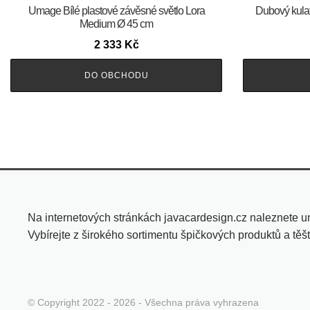
Umage Bílé plastové závěsné světlo Lora
Dubový kula
Medium Ø 45 cm
2 333
Kč
DO OBCHODU
Na internetových stránkách javacardesign.cz naleznete un
Vybírejte z širokého sortimentu špičkových produktů a těš
© Copyright 2022 - 2026 - Všechna práva vyhrazena