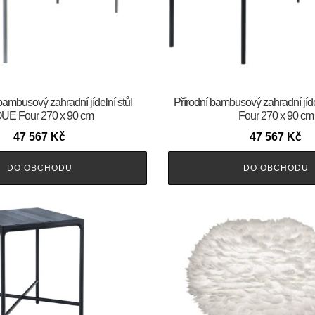
bambusový zahradní jídelní stůl
Přírodní bambusový zahradní jíd
UE Four 270 x 90 cm
Four 270 x 90 cm
47 567
Kč
47 567
Kč
DO OBCHODU
DO OBCHODU