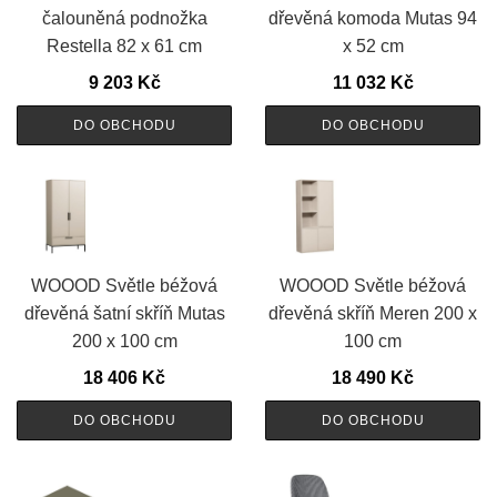
čalouněná podnožka
dřevěná komoda Mutas 94
Restella 82 x 61 cm
x 52 cm
9 203
Kč
11 032
Kč
DO OBCHODU
DO OBCHODU
WOOOD Světle béžová
WOOOD Světle béžová
dřevěná šatní skříň Mutas
dřevěná skříň Meren 200 x
200 x 100 cm
100 cm
18 406
Kč
18 490
Kč
DO OBCHODU
DO OBCHODU