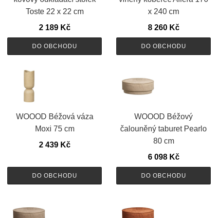
Toste 22 x 22 cm
x 240 cm
2 189
Kč
8 260
Kč
DO OBCHODU
DO OBCHODU
WOOOD Béžová váza
WOOOD Béžový
Moxi 75 cm
čalouněný taburet Pearlo
80 cm
2 439
Kč
6 098
Kč
DO OBCHODU
DO OBCHODU