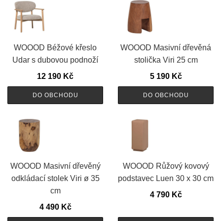
WOOOD Béžové křeslo
WOOOD Masivní dřevěná
Udar s dubovou podnoží
stolička Viri 25 cm
12 190
Kč
5 190
Kč
DO OBCHODU
DO OBCHODU
WOOOD Masivní dřevěný
WOOOD Růžový kovový
odkládací stolek Viri ø 35
podstavec Luen 30 x 30 cm
cm
4 790
Kč
4 490
Kč