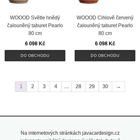
WOOOD Světle hnědý
WOOOD Cihlově červený
čalouněný taburet Pearlo
čalouněný taburet Pearlo
80 cm
80 cm
6 098
Kč
6 098
Kč
DO OBCHODU
DO OBCHODU
1
2
3
4
…
28
29
30
→
Na internetových stránkách javacardesign.cz