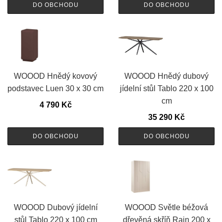
DO OBCHODU
DO OBCHODU
WOOOD Hnědý kovový
WOOOD Hnědý dubový
podstavec Luen 30 x 30 cm
jídelní stůl Tablo 220 x 100
cm
4 790
Kč
35 290
Kč
DO OBCHODU
DO OBCHODU
WOOOD Dubový jídelní
WOOOD Světle béžová
stůl Tablo 220 x 100 cm
dřevěná skříň Rain 200 x