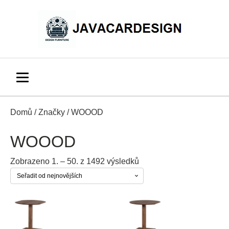
Domů
/
Značky
/ WOOOD
WOOOD
Seřazeno
Zobrazeno 1. – 50. z 1492 výsledků
od
nejnovějších