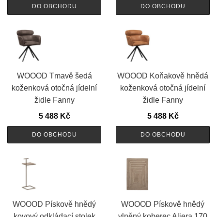
DO OBCHODU
DO OBCHODU
WOOOD Tmavě šedá
WOOOD Koňakově hnědá
koženková otočná jídelní
koženková otočná jídelní
židle Fanny
židle Fanny
5 488
Kč
5 488
Kč
DO OBCHODU
DO OBCHODU
WOOOD Pískově hnědý
WOOOD Pískově hnědý
kovový odkládací stolek
vlněný koberec Aliera 170