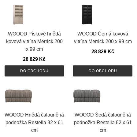
WOOOD Pískově hnědá
WOOOD Černá kovová
kovová vitrína Merrick 200
vitrína Merrick 200 x 99 cm
x 99 cm
28 829
Kč
28 829
Kč
DO OBCHODU
DO OBCHODU
WOOOD Hnědá čalouněná
WOOOD Šedá čalouněná
podnožka Restella 82 x 61
podnožka Restella 82 x 61
cm
cm