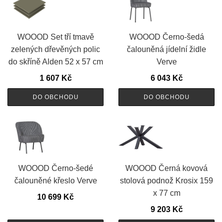
WOOOD Set tří tmavě
WOOOD Černo-šedá
zelených dřevěných polic
čalouněná jídelní židle
do skříně Alden 52 x 57 cm
Verve
1 607
Kč
6 043
Kč
DO OBCHODU
DO OBCHODU
WOOOD Černo-šedé
WOOOD Černá kovová
čalouněné křeslo Verve
stolová podnož Krosix 159
x 77 cm
10 699
Kč
9 203
Kč