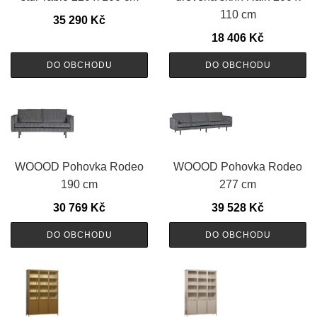
110 cm
35 290
Kč
18 406
Kč
DO OBCHODU
DO OBCHODU
WOOOD Pohovka Rodeo
WOOOD Pohovka Rodeo
190 cm
277 cm
30 769
Kč
39 528
Kč
DO OBCHODU
DO OBCHODU