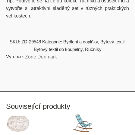
Tip: Podívejte se na celou kolekci ručníků a osušek Inu a
vytvořte si atraktivní sladěný set v různých praktických
velikostech.
SKU:
ZD-29548
Kategorie:
Bydlení a doplňky
,
Bytový textil
,
Bytový textil do koupelny
,
Ručníky
Výrobce:
Zone Denmark
Související produkty