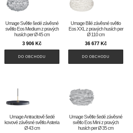
Umage Světle šedé závěsné
Umage Bílé závěsné světlo
světlo Eos Medium z pravých
Eos XXL z pravých husích per
husích per Ø 45 cm
Ø 110 cm
3 906
Kč
36 677
Kč
DO OBCHODU
DO OBCHODU
Umage Antracitově šedé
Umage Světle šedé závěsné
kovové závěsné světlo Asteria
světlo Eos Mini z pravých
Ø 43 cm
husích per Ø 35 cm