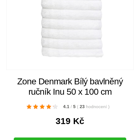
Zone Denmark Bílý bavlněný
ručník Inu 50 x 100 cm
4.1
/
5
(
23
hodnocení
)
319
Kč