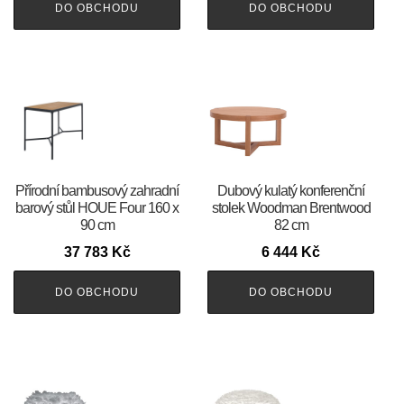
DO OBCHODU
DO OBCHODU
Přírodní bambusový zahradní
Dubový kulatý konferenční
barový stůl HOUE Four 160 x
stolek Woodman Brentwood
90 cm
82 cm
37 783
Kč
6 444
Kč
DO OBCHODU
DO OBCHODU