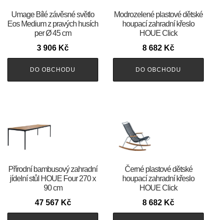
Umage Bílé závěsné světlo
Modrozelené plastové dětské
Eos Medium z pravých husích
houpací zahradní křeslo
per Ø 45 cm
HOUE Click
3 906
Kč
8 682
Kč
DO OBCHODU
DO OBCHODU
Přírodní bambusový zahradní
Černé plastové dětské
jídelní stůl HOUE Four 270 x
houpací zahradní křeslo
90 cm
HOUE Click
47 567
Kč
8 682
Kč