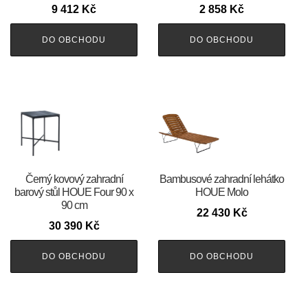
9 412
Kč
2 858
Kč
DO OBCHODU
DO OBCHODU
Černý kovový zahradní
Bambusové zahradní lehátko
barový stůl HOUE Four 90 x
HOUE Molo
90 cm
22 430
Kč
30 390
Kč
DO OBCHODU
DO OBCHODU