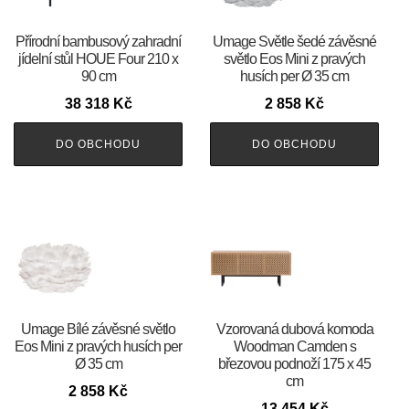
Přírodní bambusový zahradní
Umage Světle šedé závěsné
jídelní stůl HOUE Four 210 x
světlo Eos Mini z pravých
90 cm
husích per Ø 35 cm
38 318
Kč
2 858
Kč
DO OBCHODU
DO OBCHODU
Umage Bílé závěsné světlo
Vzorovaná dubová komoda
Eos Mini z pravých husích per
Woodman Camden s
Ø 35 cm
březovou podnoží 175 x 45
cm
2 858
Kč
13 454
Kč