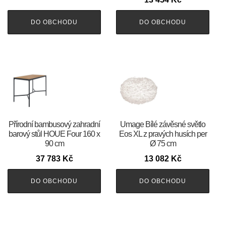
DO OBCHODU
DO OBCHODU
Přírodní bambusový zahradní
Umage Bílé závěsné světlo
barový stůl HOUE Four 160 x
Eos XL z pravých husích per
90 cm
Ø 75 cm
37 783
Kč
13 082
Kč
DO OBCHODU
DO OBCHODU