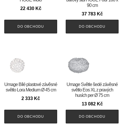
90 cm
22 430
Kč
37 783
Kč
DO OBCHODU
DO OBCHODU
Umage Bílé plastové závěsné
Umage Světle šedé závěsné
světlo Lora Medium Ø 45 cm
světlo Eos XL z pravých
husích per Ø 75 cm
2 333
Kč
13 082
Kč
DO OBCHODU
DO OBCHODU