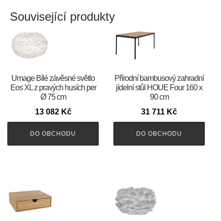
Související produkty
Umage Bílé závěsné světlo
Přírodní bambusový zahradní
Eos XL z pravých husích per
jídelní stůl HOUE Four 160 x
Ø 75 cm
90 cm
13 082
Kč
31 711
Kč
DO OBCHODU
DO OBCHODU