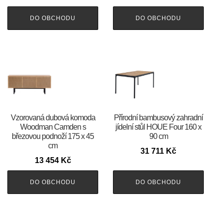
DO OBCHODU
DO OBCHODU
Vzorovaná dubová komoda
Přírodní bambusový zahradní
Woodman Camden s
jídelní stůl HOUE Four 160 x
březovou podnoží 175 x 45
90 cm
cm
31 711
Kč
13 454
Kč
DO OBCHODU
DO OBCHODU