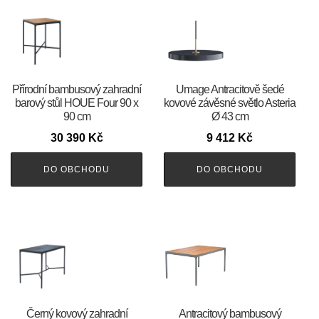
Přírodní bambusový zahradní
Umage Antracitově šedé
barový stůl HOUE Four 90 x
kovové závěsné světlo Asteria
90 cm
Ø 43 cm
30 390
Kč
9 412
Kč
DO OBCHODU
DO OBCHODU
Černý kovový zahradní
Antracitový bambusový