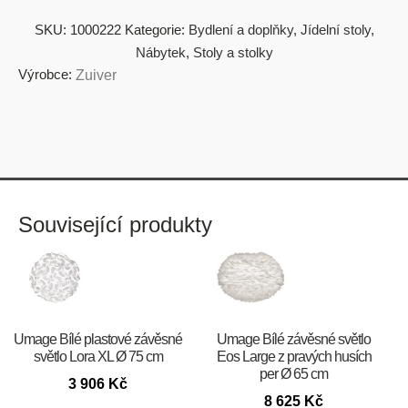
SKU:
1000222
Kategorie:
Bydlení a doplňky
,
Jídelní stoly
,
Nábytek
,
Stoly a stolky
Výrobce:
Zuiver
Související produkty
Umage Bílé plastové závěsné
Umage Bílé závěsné světlo
světlo Lora XL Ø 75 cm
Eos Large z pravých husích
per Ø 65 cm
3 906
Kč
8 625
Kč