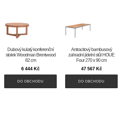
Dubový kulatý konferenční
Antracitový bambusový
stolek Woodman Brentwood
zahradní jídelní stůl HOUE
82 cm
Four 270 x 90 cm
6 444
Kč
47 567
Kč
DO OBCHODU
DO OBCHODU