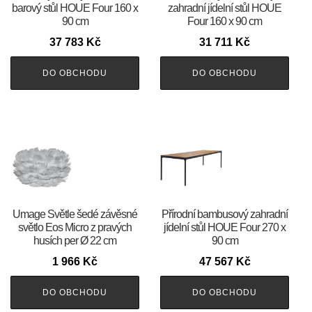
barový stůl HOUE Four 160 x
zahradní jídelní stůl HOUE
90 cm
Four 160 x 90 cm
37 783
Kč
31 711
Kč
DO OBCHODU
DO OBCHODU
Umage Světle šedé závěsné
Přírodní bambusový zahradní
světlo Eos Micro z pravých
jídelní stůl HOUE Four 270 x
husích per Ø 22 cm
90 cm
1 966
Kč
47 567
Kč
DO OBCHODU
DO OBCHODU