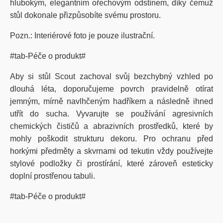
hlubokým, elegantním ořechovým odstínem, díky čemuž
stůl dokonale přizpůsobíte svému prostoru.
Pozn.: Interiérové foto je pouze ilustrační.
#tab-Péče o produkt#
Aby si stůl Scout zachoval svůj bezchybný vzhled po
dlouhá léta, doporučujeme povrch pravidelně otírat
jemným, mírně navlhčeným hadříkem a následně ihned
utřít do sucha. Vyvarujte se používání agresivních
chemických čističů a abrazivních prostředků, které by
mohly poškodit strukturu dekoru. Pro ochranu před
horkými předměty a skvrnami od tekutin vždy používejte
stylové podložky či prostírání, které zároveň esteticky
doplní prostřenou tabuli.
#tab-Péče o produkt#