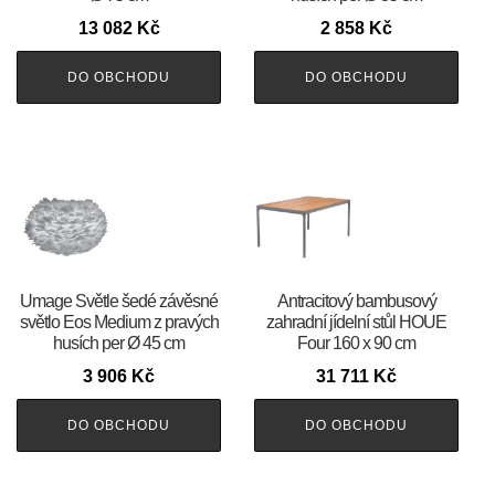
13 082
Kč
2 858
Kč
DO OBCHODU
DO OBCHODU
Umage Světle šedé závěsné
Antracitový bambusový
světlo Eos Medium z pravých
zahradní jídelní stůl HOUE
husích per Ø 45 cm
Four 160 x 90 cm
3 906
Kč
31 711
Kč
DO OBCHODU
DO OBCHODU