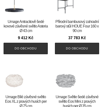
Umage Antracitově šedé
Přírodní bambusový zahradní
kovové závěsné světlo Asteria
barový stůl HOUE Four 160 x
Ø 43 cm
90 cm
9 412
Kč
37 783
Kč
DO OBCHODU
DO OBCHODU
Umage Bílé závěsné světlo
Umage Světle šedé závěsné
Eos XL z pravých husích per
světlo Eos Mini z pravých
Ø 75 cm
husích per Ø 35 cm