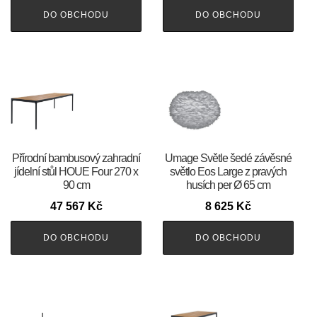
DO OBCHODU
DO OBCHODU
Přírodní bambusový zahradní
Umage Světle šedé závěsné
jídelní stůl HOUE Four 270 x
světlo Eos Large z pravých
90 cm
husích per Ø 65 cm
47 567
Kč
8 625
Kč
DO OBCHODU
DO OBCHODU