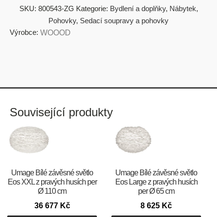
SKU:
800543-ZG
Kategorie:
Bydlení a doplňky
,
Nábytek
,
Pohovky
,
Sedací soupravy a pohovky
Výrobce:
WOOOD
Související produkty
Umage Bílé závěsné světlo
Umage Bílé závěsné světlo
Eos XXL z pravých husích per
Eos Large z pravých husích
Ø 110 cm
per Ø 65 cm
36 677
Kč
8 625
Kč