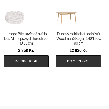
Umage Bílé závěsné světlo
Dubový rozkládací jídelní stůl
Eos Mini z pravých husích per
Woodman Skagen 140/180 x
Ø 35 cm
90 cm
2 858
Kč
12 826
Kč
DO OBCHODU
DO OBCHODU