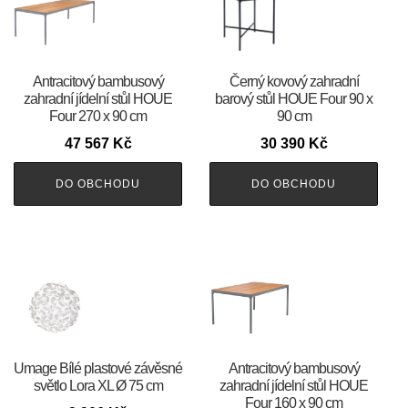
Antracitový bambusový
Černý kovový zahradní
zahradní jídelní stůl HOUE
barový stůl HOUE Four 90 x
Four 270 x 90 cm
90 cm
47 567
Kč
30 390
Kč
DO OBCHODU
DO OBCHODU
Umage Bílé plastové závěsné
Antracitový bambusový
světlo Lora XL Ø 75 cm
zahradní jídelní stůl HOUE
Four 160 x 90 cm