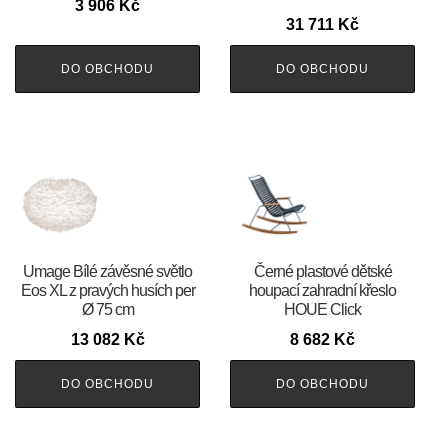
3 906
Kč
31 711
Kč
DO OBCHODU
DO OBCHODU
Umage Bílé závěsné světlo
Černé plastové dětské
Eos XL z pravých husích per
houpací zahradní křeslo
Ø 75 cm
HOUE Click
13 082
Kč
8 682
Kč
DO OBCHODU
DO OBCHODU