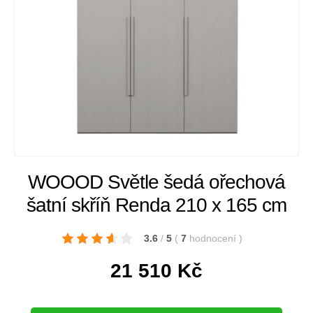
WOOOD Světle šedá ořechová
šatní skříň Renda 210 x 165 cm
3.6
/
5
(
7
hodnocení
)
21 510
Kč