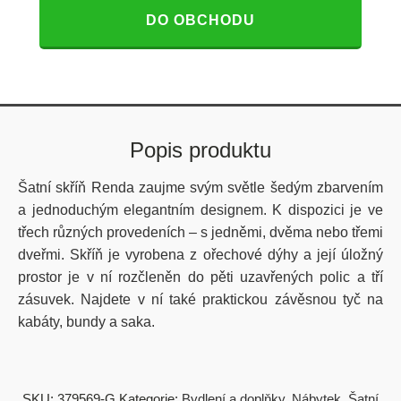
DO OBCHODU
Popis produktu
Šatní skříň Renda zaujme svým světle šedým zbarvením
a jednoduchým elegantním designem. K dispozici je ve
třech různých provedeních – s jedněmi, dvěma nebo třemi
dveřmi. Skříň je vyrobena z ořechové dýhy a její úložný
prostor je v ní rozčleněn do pěti uzavřených polic a tří
zásuvek. Najdete v ní také praktickou závěsnou tyč na
kabáty, bundy a saka.
SKU:
379569-G
Kategorie:
Bydlení a doplňky
,
Nábytek
,
Šatní