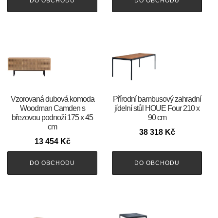
DO OBCHODU
DO OBCHODU
Vzorovaná dubová komoda
Přírodní bambusový zahradní
Woodman Camden s
jídelní stůl HOUE Four 210 x
březovou podnoží 175 x 45
90 cm
cm
38 318
Kč
13 454
Kč
DO OBCHODU
DO OBCHODU